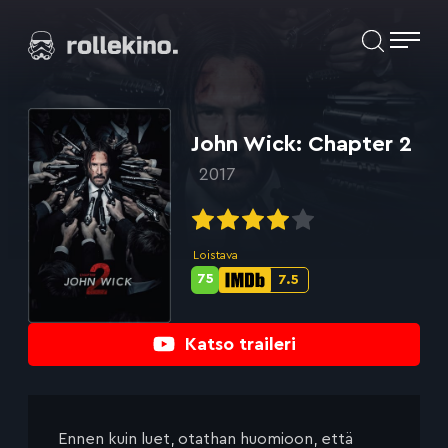
Siirry
Elokuvat ja elokuva-arviot | Rollekino.fi
suoraan
sisältöön
Fiilistelyä
lopputekstien
jälkeen.
John Wick: Chapter 2
2017
Loistava
75
7.5
Metascore-
IMDb-
pisteet:
pisteet:
Katso traileri
Ennen kuin luet, otathan huomioon, että