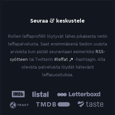
&
Seuraa
keskustele
Rollen leffaprofiilit löytyvät lähes jokaisesta netin
leffapalvelusta. Saat ensimmäisenä tiedon uusista
arvioista kun pistät seurantaan esimerkiksi
RSS-
syötteen
tai Twitterin
#leffat
-hashtagin. Alla
olevista palveluista löydät kätevästi
leffasuosituksia.
IMDb
Listal
Letterboxd
Trakt
The
Taste.io