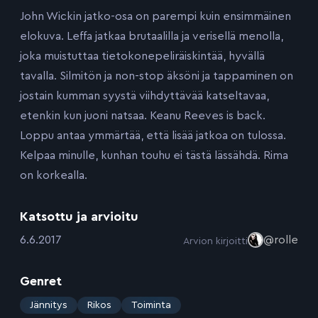
John Wickin jatko-osa on parempi kuin ensimmäinen
elokuva. Leffa jatkaa brutaalilla ja verisellä menolla,
joka muistuttaa tietokonepeliräiskintää, hyvällä
tavalla. Silmitön ja non-stop äksöni ja tappaminen on
jostain kumman syystä viihdyttävää katseltavaa,
etenkin kun juoni natsaa. Keanu Reeves is back.
Loppu antaa ymmärtää, että lisää jatkoa on tulossa.
Kelpaa minulle, kunhan touhu ei tästä lässähdä. Rima
on korkealla.
Katsottu ja arvioitu
:
6.6.2017
@rolle
Arvion kirjoitti
Genret
:
Jännitys
Rikos
Toiminta