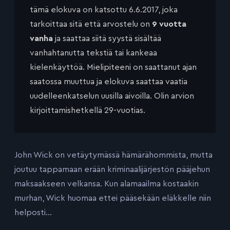
tämä elokuva on katsottu 6.6.2017, joka
tarkoittaa sitä että arvostelu on
9 vuotta
vanha
ja saattaa siitä syystä sisältää
vanhahtanutta tekstiä tai kankeaa
kielenkäyttöä. Mielipiteeni on saattanut ajan
saatossa muuttua ja elokuva saattaa vaatia
uudelleenkatselun uusilla aivoilla. Olin arvion
kirjoittamishetkellä 29-vuotias.
John Wick on vetäytymässä hämärähommista, mutta
joutuu tappamaan erään kriminaalijärjestön pääjehun
maksaakseen velkansa. Kun alamaailma kostaakin
murhan, Wick huomaa ettei pääsekään eläkkelle niin
helposti…