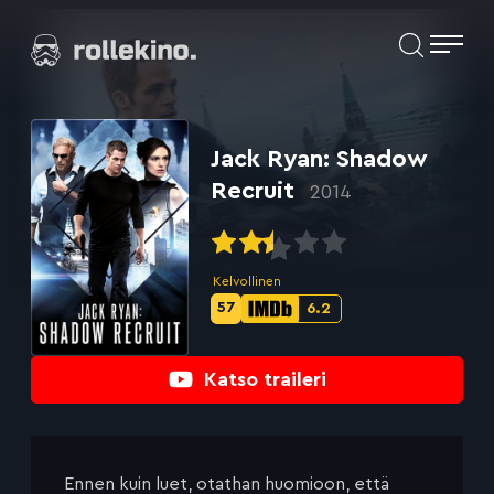
Siirry
Elokuvat ja elokuva-arviot | Rollekino.fi
suoraan
sisältöön
Fiilistelyä
lopputekstien
jälkeen.
Jack Ryan: Shadow
Recruit
2014
Kelvollinen
57
6.2
Metascore-
IMDb-
pisteet:
pisteet:
Katso traileri
Ennen kuin luet, otathan huomioon, että