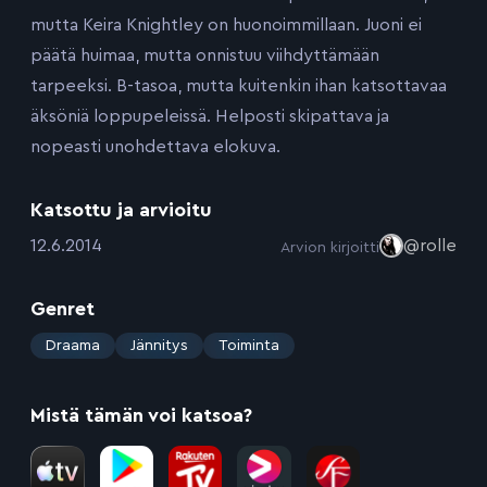
mutta Keira Knightley on huonoimmillaan. Juoni ei
päätä huimaa, mutta onnistuu viihdyttämään
tarpeeksi. B-tasoa, mutta kuitenkin ihan katsottavaa
äksöniä loppupeleissä. Helposti skipattava ja
nopeasti unohdettava elokuva.
Katsottu ja arvioitu
:
12.6.2014
@rolle
Arvion kirjoitti
Genret
:
Draama
Jännitys
Toiminta
Mistä tämän voi katsoa?