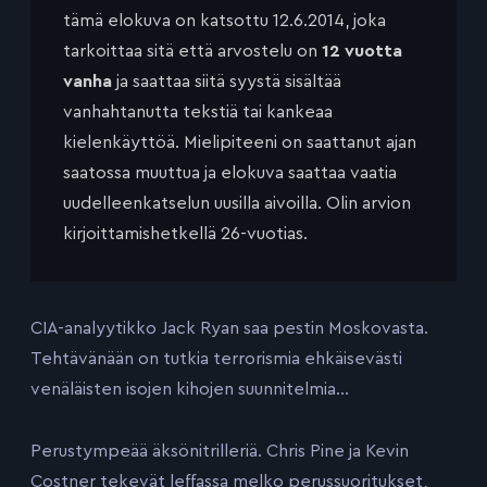
tämä elokuva on katsottu 12.6.2014, joka
tarkoittaa sitä että arvostelu on
12 vuotta
vanha
ja saattaa siitä syystä sisältää
vanhahtanutta tekstiä tai kankeaa
kielenkäyttöä. Mielipiteeni on saattanut ajan
saatossa muuttua ja elokuva saattaa vaatia
uudelleenkatselun uusilla aivoilla. Olin arvion
kirjoittamishetkellä 26-vuotias.
CIA-analyytikko Jack Ryan saa pestin Moskovasta.
Tehtävänään on tutkia terrorismia ehkäisevästi
venäläisten isojen kihojen suunnitelmia…
Perustympeää äksönitrilleriä. Chris Pine ja Kevin
Costner tekevät leffassa melko perussuoritukset,