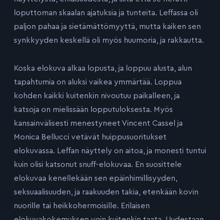
loputtoman skaalan ajatuksia ja tunteita. Leffassa oli
paljon pahaa ja sietämättömyyttä, mutta kaiken sen
synkkyyden keskellä oli myös huumoria, ja rakkautta.
Koska elokuva alkaa lopusta, ja loppuu alusta, alun
tapahtumia on aluksi vaikea ymmärtää. Loppua
kohden kaikki kuitenkin nivoutuu paikalleen, ja
katsoja on mielissään lopputuloksesta. Myös
kansainvälisesti menestyneet Vincent Cassel ja
Monica Bellucci vetävät huippusuoritukset
elokuvassa. Leffan näyttely on aitoa, ja monesti tuntui
kuin olisi katsonut snuff-elokuvaa. En suosittele
elokuvaa kenellekään sen epäinhimillisyyden,
seksuaalisuuden, ja raakuuden takia, etenkään kovin
nuorille tai heikkohermoisille. Erilaisen
elokuvakokemuksen voin kuitenkin taata. Uudestaan