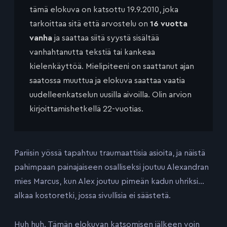
tämä elokuva on katsottu 19.9.2010, joka
tarkoittaa sitä että arvostelu on
16 vuotta
vanha
ja saattaa siitä syystä sisältää
vanhahtanutta tekstiä tai kankeaa
kielenkäyttöä. Mielipiteeni on saattanut ajan
saatossa muuttua ja elokuva saattaa vaatia
uudelleenkatselun uusilla aivoilla. Olin arvion
kirjoittamishetkellä 22-vuotias.
Pariisin yössä tapahtuu traumaattisia asioita, ja näistä
pahimpaan painajaiseen osalliseksi joutuu Alexandran
mies Marcus, kun Alex joutuu pimeän kadun uhriksi…
alkaa kostoretki, jossa sivullisia ei säästetä.
Huh huh. Tämän elokuvan katsomisen jälkeen voin