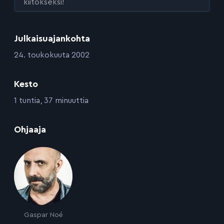
kiitokseksi!
Julkaisuajankohta
:
24. toukokuuta 2002
Kesto
:
1 tuntia, 37 minuuttia
:
Ohjaaja
Gaspar Noé