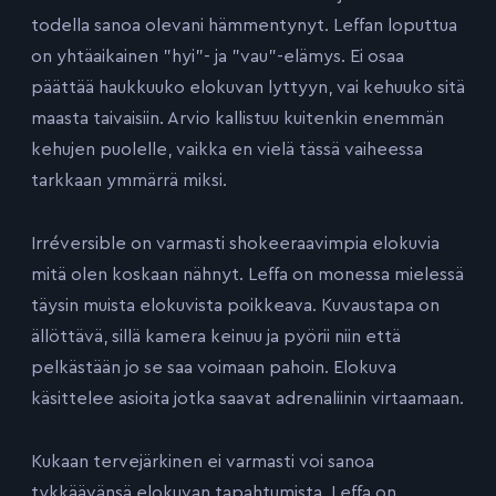
todella sanoa olevani hämmentynyt. Leffan loputtua
on yhtäaikainen ”hyi”- ja ”vau”-elämys. Ei osaa
päättää haukkuuko elokuvan lyttyyn, vai kehuuko sitä
maasta taivaisiin. Arvio kallistuu kuitenkin enemmän
kehujen puolelle, vaikka en vielä tässä vaiheessa
tarkkaan ymmärrä miksi.
Irréversible on varmasti shokeeraavimpia elokuvia
mitä olen koskaan nähnyt. Leffa on monessa mielessä
täysin muista elokuvista poikkeava. Kuvaustapa on
ällöttävä, sillä kamera keinuu ja pyörii niin että
pelkästään jo se saa voimaan pahoin. Elokuva
käsittelee asioita jotka saavat adrenaliinin virtaamaan.
Kukaan tervejärkinen ei varmasti voi sanoa
tykkäävänsä elokuvan tapahtumista. Leffa on