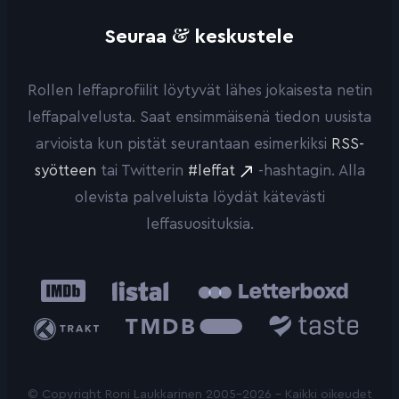
&
Seuraa
keskustele
Rollen leffaprofiilit löytyvät lähes jokaisesta netin
leffapalvelusta. Saat ensimmäisenä tiedon uusista
arvioista kun pistät seurantaan esimerkiksi
RSS-
syötteen
tai Twitterin
#leffat
-hashtagin. Alla
olevista palveluista löydät kätevästi
leffasuosituksia.
IMDb
Listal
Letterboxd
Trakt
The
Taste.io
Movie
Database
© Copyright Roni Laukkarinen 2005-2026 - Kaikki oikeudet