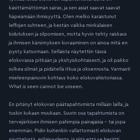
käsittämättömän sairas, ja sen asiat saavat saavat
häpeämään ihmisyyttä. Olen melko karaistunut
leffojen suhteen, ja kestän vaikka minkälaisen
kidutuksen ja silpomisen, mutta hyvin tehty raiskaus
ja ihmisen kärsimyksen kuvaaminen on ainoa mitä en
pysty katsomaan. Sellaista näytettiin tässä
elokuvassa pitkään ja yksityiskohtaisesti, ja oli pakko
sulkea silmät ja pidätellä itkua ja oksennusta. Varmasti
mieleenpainuvin kohtaus koko elokuvahistoriassa.
What is seen cannot be unseen.
En pitänyt elokuvan päätapahtumista millään lailla, ja
tuskin kukaan muukaan. Suurin osa tapahtumista on
tervejärkisen ihmisen pahimpia painajaisia – tai jopa
enemmän. Pidin kuitenkin vallattomasti elokuvan
näyttelystä, erilaisuudesta, ja siitä että se herätti