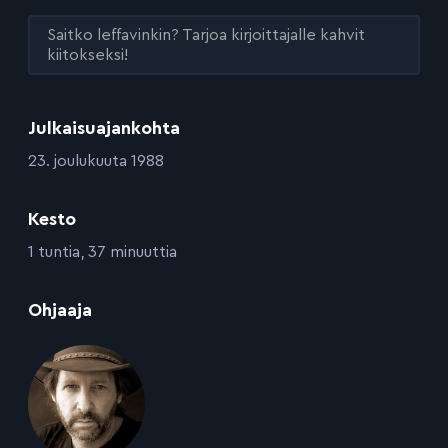
Saitko leffavinkin? Tarjoa kirjoittajalle kahvit
kiitokseksi!
Julkaisuajankohta
:
23. joulukuuta 1988
Kesto
:
1 tuntia, 37 minuuttia
:
Ohjaaja