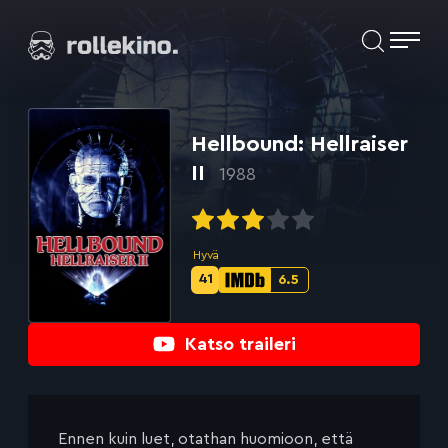
Siirry
Elokuvat ja elokuva-arviot | Rollekino.fi
suoraan
sisältöön
Fiilistelyä
lopputekstien
jälkeen.
Hellbound: Hellraiser
II
1988
Hyvä
41
6.5
Metascore-
IMDb-
pisteet:
pisteet:
Katso traileri
Ennen kuin luet, otathan huomioon, että