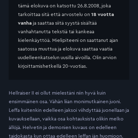
tämä elokuva on katsottu 26.8.2008, joka
tarkoittaa sitä että arvostelu on
18 vuotta
vanha
ja saattaa siitä syystä sisältää
vanhahtanutta tekstiä tai kankeaa
kielenkäyttöä. Mielipiteeni on saattanut ajan
saatossa muuttua ja elokuva saattaa vaatia
uudelleenkatselun uusilla aivoilla. Olin arvion
kirjoittamishetkellä 20-vuotias.
Hellraiser II ei ollut mielestäni niin hyvä kuin
ensimmäinen osa. Vähän liian monimutkainen juoni.
Leffa kuitenkin edelleen jaksoi viihdyttää juonellaan ja
kuvauksellaan, vaikka osa kohtauksista olikin melko
ällöjä. Helvetin ja demonien kuvaus on edelleen
taidokasta kun ottaa edelleen leffan iän huomioon.