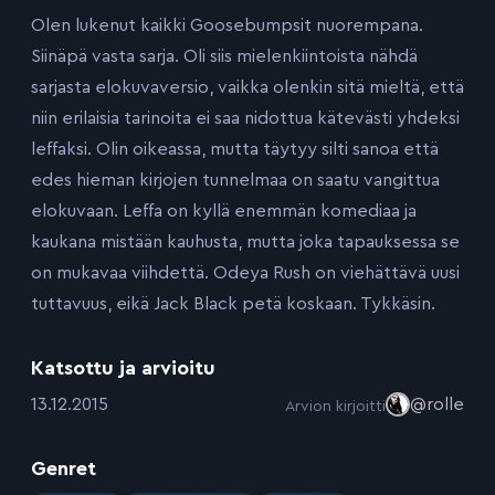
Olen lukenut kaikki Goosebumpsit nuorempana.
Siinäpä vasta sarja. Oli siis mielenkiintoista nähdä
sarjasta elokuvaversio, vaikka olenkin sitä mieltä, että
niin erilaisia tarinoita ei saa nidottua kätevästi yhdeksi
leffaksi. Olin oikeassa, mutta täytyy silti sanoa että
edes hieman kirjojen tunnelmaa on saatu vangittua
elokuvaan. Leffa on kyllä enemmän komediaa ja
kaukana mistään kauhusta, mutta joka tapauksessa se
on mukavaa viihdettä. Odeya Rush on viehättävä uusi
tuttavuus, eikä Jack Black petä koskaan. Tykkäsin.
Katsottu ja arvioitu
:
13.12.2015
@rolle
Arvion kirjoitti
Genret