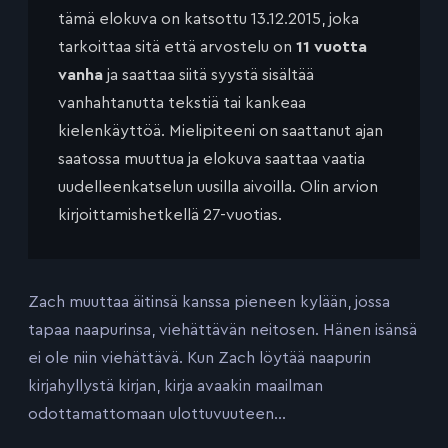
tämä elokuva on katsottu 13.12.2015, joka
tarkoittaa sitä että arvostelu on
11 vuotta
vanha
ja saattaa siitä syystä sisältää
vanhahtanutta tekstiä tai kankeaa
kielenkäyttöä. Mielipiteeni on saattanut ajan
saatossa muuttua ja elokuva saattaa vaatia
uudelleenkatselun uusilla aivoilla. Olin arvion
kirjoittamishetkellä 27-vuotias.
Zach muuttaa äitinsä kanssa pieneen kylään, jossa
tapaa naapurinsa, viehättävän neitosen. Hänen isänsä
ei ole niin viehättävä. Kun Zach löytää naapurin
kirjahyllystä kirjan, kirja avaakin maailman
odottamattomaan ulottuvuuteen…