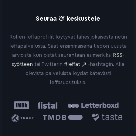
&
Seuraa
keskustele
Rollen leffaprofiilit löytyvät lähes jokaisesta netin
leffapalvelusta. Saat ensimmäisenä tiedon uusista
arvioista kun pistät seurantaan esimerkiksi
RSS-
syötteen
tai Twitterin
#leffat
-hashtagin. Alla
olevista palveluista löydät kätevästi
leffasuosituksia.
IMDb
Listal
Letterboxd
Trakt
The
Taste.io
Movie