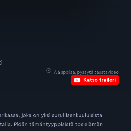
3
Älä spoilaa, pysäytä taustavideo
Katso traileri
ikassa, joka on yksi surullisenkuuluisista
ustalla. Pidän tämäntyyppisistä tosielämän