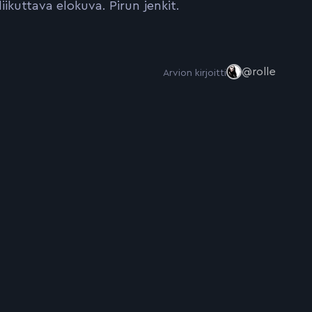
ikuttava elokuva. Pirun jenkit.
@rolle
Arvion kirjoitti