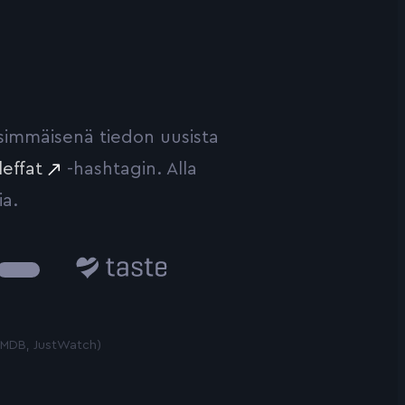
ensimmäisenä tiedon uusista
leffat
-hashtagin. Alla
ia.
Taste.io
 TMDB, JustWatch)