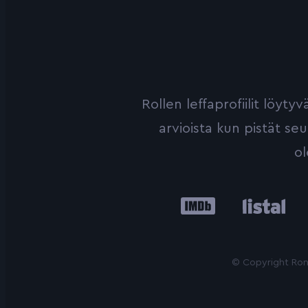
Rollen leffaprofiilit löyt
arvioista kun pistät se
ol
IMDb
Listal
Le
© Copyright Roni