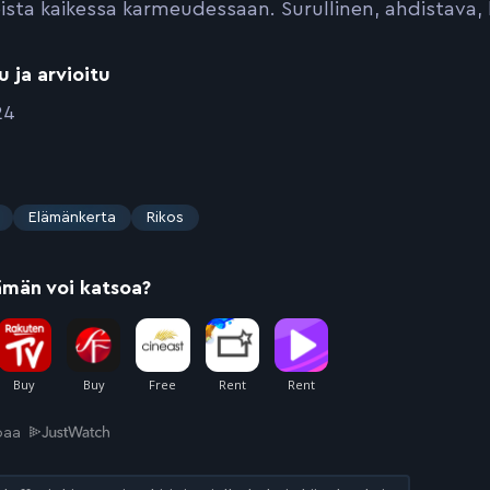
sta kaikessa karmeudessaan. Surullinen, ahdistava, li
u ja arvioitu
24
Elämänkerta
Rikos
ämän voi katsoa?
joaa