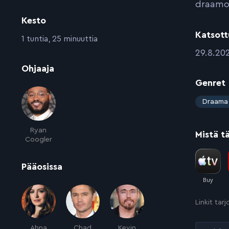
draamoi
Kesto
Katsott
:
1 tuntia, 25 minuuttia
:
29.8.20
:
Ohjaaja
Genret
:
Draama
Ryan
Mistä t
Coogler
:
Pääosissa
Linkit tar
Ahna
Chad
Kevin