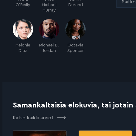
Saitko 
O'Reilly
Michael
Durand
Murray
Melonie
Michael B.
Octavia
Diaz
Jordan
Spencer
Samankaltaisia elokuvia, tai jotain
Katso kaikki arviot