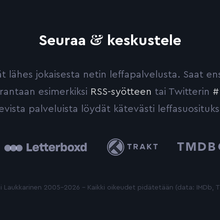
&
Seuraa
keskustele
yvät lähes jokaisesta netin leffapalvelusta. Saat 
urantaan esimerkiksi
RSS-syötteen
tai Twitterin
#
evista palveluista löydät kätevästi leffasuosituks
tterboxd
Trakt
The
Movie
Database
 Laukkarinen 2005-2026 - Kaikki oikeudet pidätetään (data: IMDb,