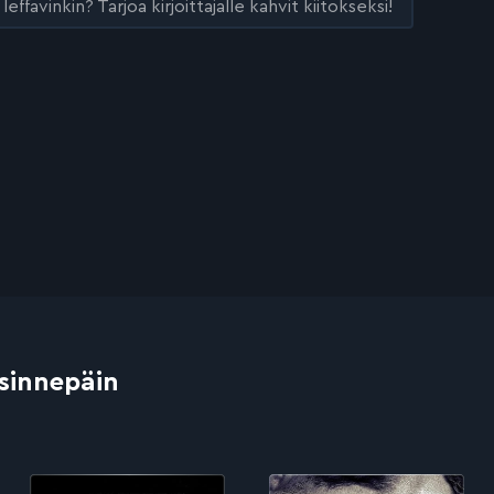
leffavinkin? Tarjoa kirjoittajalle kahvit kiitokseksi!
 sinnepäin