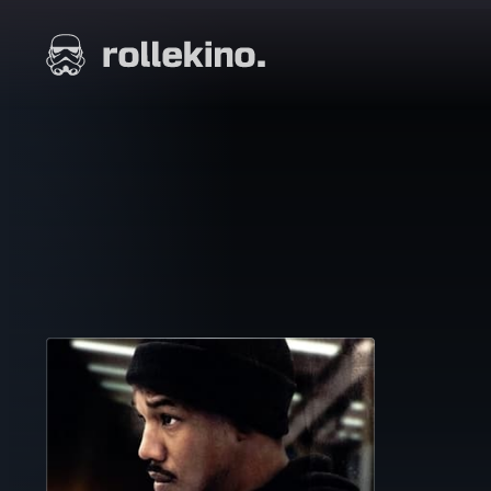
Siirry
suoraan
Elokuvat ja elokuva-arviot | Rollekino.fi
sisältöön
Fiilistelyä
lopputekstien
jälkeen.