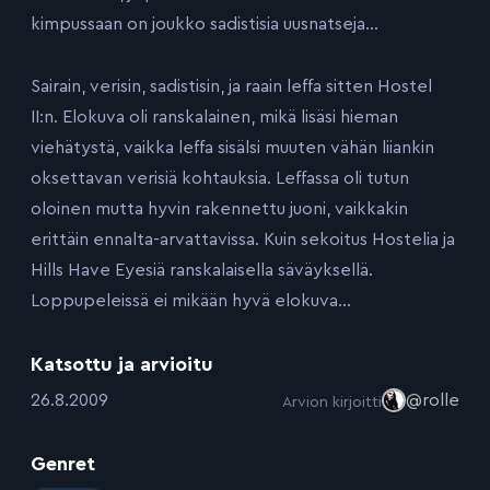
kimpussaan on joukko sadistisia uusnatseja…
Sairain, verisin, sadistisin, ja raain leffa sitten Hostel
II:n. Elokuva oli ranskalainen, mikä lisäsi hieman
viehätystä, vaikka leffa sisälsi muuten vähän liiankin
oksettavan verisiä kohtauksia. Leffassa oli tutun
oloinen mutta hyvin rakennettu juoni, vaikkakin
erittäin ennalta-arvattavissa. Kuin sekoitus Hostelia ja
Hills Have Eyesiä ranskalaisella säväyksellä.
Loppupeleissä ei mikään hyvä elokuva…
Katsottu ja arvioitu
:
26.8.2009
@rolle
Arvion kirjoitti
Genret