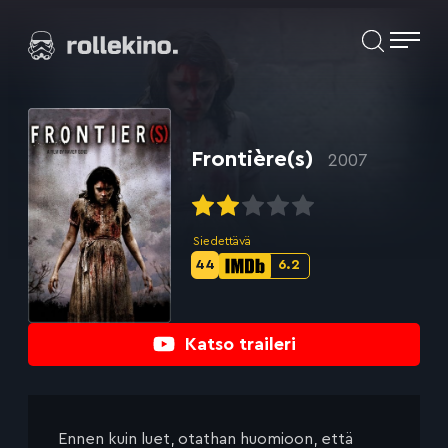
Siirry
Elokuvat ja elokuva-arviot | Rollekino.fi
suoraan
sisältöön
Fiilistelyä
lopputekstien
jälkeen.
Frontière(s)
2007
Siedettävä
44
6.2
Metascore-
IMDb-
pisteet:
pisteet:
Katso traileri
Ennen kuin luet, otathan huomioon, että