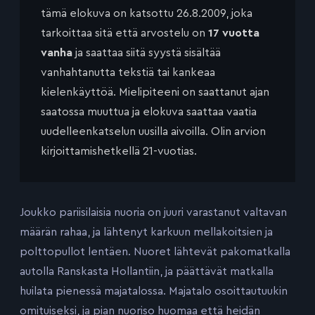
tämä elokuva on katsottu 26.8.2009, joka
tarkoittaa sitä että arvostelu on
17 vuotta
vanha
ja saattaa siitä syystä sisältää
vanhahtanutta tekstiä tai kankeaa
kielenkäyttöä. Mielipiteeni on saattanut ajan
saatossa muuttua ja elokuva saattaa vaatia
uudelleenkatselun uusilla aivoilla. Olin arvion
kirjoittamishetkellä 21-vuotias.
Joukko pariisilaisia nuoria on juuri varastanut valtavan
määrän rahaa, ja lähtenyt karkuun mellakoitsien ja
polttopullot lentäen. Nuoret lähtevät pakomatkalla
autolla Ranskasta Hollantiin, ja päättävät matkalla
huilata pienessä majatalossa. Majatalo osoittautuukin
omituiseksi, ja pian nuoriso huomaa että heidän