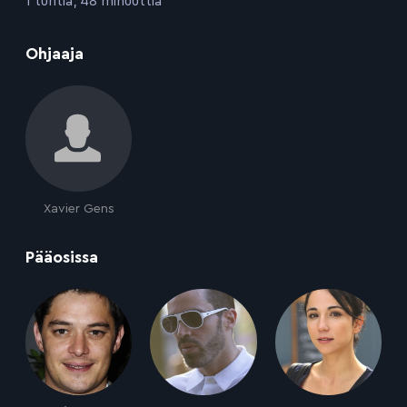
1 tuntia, 48 minuuttia
:
Ohjaaja
Xavier Gens
:
Pääosissa