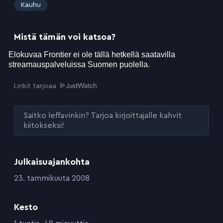
:
Kauhu
Mistä tämän voi katsoa?
Linkit tarjoaa
Saitko leffavinkin? Tarjoa kirjoittajalle kahvit
kiitokseksi!
Julkaisuajankohta
:
23. tammikuuta 2008
Kesto
: