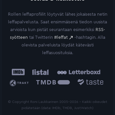
Rollen leffaprofiilit löytyvät lähes jokaisesta netin
leffapalvelusta. Saat ensimmäisenä tiedon uusista
arvioista kun pistät seurantaan esimerkiksi
RSS-
syötteen
tai Twitterin
#leffat
-hashtagin. Alla
olevista palveluista löydät kätevästi
leffasuosituksia.
IMDb
Listal
Letterboxd
Trakt
The
Taste.io
Movie
Database
© Copyright Roni Laukkarinen 2005-2026 - Kaikki oikeudet
pidätetään (data: IMDb, TMDB, JustWatch)