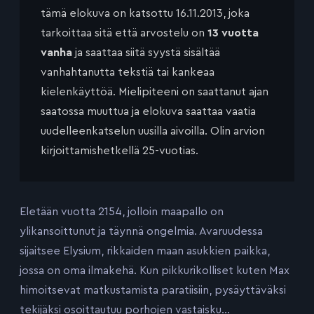
tämä elokuva on katsottu 16.11.2013, joka
tarkoittaa sitä että arvostelu on
13 vuotta
vanha
ja saattaa siitä syystä sisältää
vanhahtanutta tekstiä tai kankeaa
kielenkäyttöä. Mielipiteeni on saattanut ajan
saatossa muuttua ja elokuva saattaa vaatia
uudelleenkatselun uusilla aivoilla. Olin arvion
kirjoittamishetkellä 25-vuotias.
Eletään vuotta 2154, jolloin maapallo on
ylikansoittunut ja täynnä ongelmia. Avaruudessa
sijaitsee Elysium, rikkaiden maan asukkien paikka,
jossa on oma ilmakehä. Kun pikkurikolliset kuten Max
himoitsevat matkustamista paratiisiin, pysäyttäväksi
tekijäksi osoittautuu porhojen vastaisku…