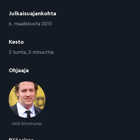
Julkaisuajankohta
:
6. maaliskuuta 2015
Kesto
:
2 tuntia, 0 minuuttia
:
Ohjaaja
Neill Blomkamp
: