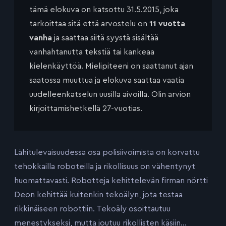
tämä elokuva on katsottu 31.5.2015, joka
tarkoittaa sitä että arvostelu on
11 vuotta
vanha
ja saattaa siitä syystä sisältää
vanhahtanutta tekstiä tai kankeaa
kielenkäyttöä. Mielipiteeni on saattanut ajan
saatossa muuttua ja elokuva saattaa vaatia
uudelleenkatselun uusilla aivoilla. Olin arvion
kirjoittamishetkellä 27-vuotias.
Lähitulevaisuudessa osa polisiivoimista on korvattu
tehokkailla roboteilla ja rikollisuus on vähentynyt
huomattavasti. Robotteja kehittelevän firman nörtti
Deon kehittää kuitenkin tekoälyn, jota testaa
rikkinäiseen robottiin. Tekoäly osoittautuu
menestykseksi, mutta joutuu rikollisten käsiin…