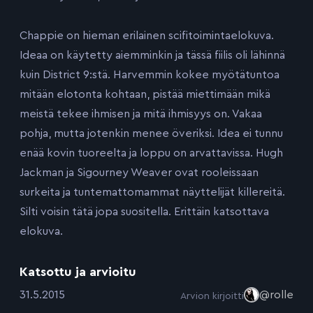
Chappie on hieman erilainen scifitoimintaelokuva.
Ideaa on käytetty aiemminkin ja tässä fiilis oli lähinnä
kuin District 9:stä. Harvemmin kokee myötätuntoa
mitään elotonta kohtaan, pistää miettimään mikä
meistä tekee ihmisen ja mitä ihmisyys on. Vakaa
pohja, mutta jotenkin menee överiksi. Idea ei tunnu
enää kovin tuoreelta ja loppu on arvattavissa. Hugh
Jackman ja Sigourney Weaver ovat rooleissaan
surkeita ja tuntemattomammat näyttelijät killereitä.
Silti voisin tätä jopa suositella. Erittäin katsottava
elokuva.
Katsottu ja arvioitu
:
31.5.2015
@rolle
Arvion kirjoitti