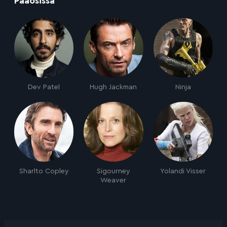
Pääosissa
Dev Patel
Hugh Jackman
Ninja
Sharlto Copley
Sigourney
Yolandi Visser
Weaver