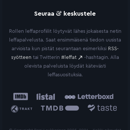
&
Seuraa
keskustele
Rollen leffaprofiilit löytyvät lähes jokaisesta netin
leffapalvelusta. Saat ensimmäisenä tiedon uusista
arvioista kun pistät seurantaan esimerkiksi
RSS-
syötteen
tai Twitterin
#leffat
-hashtagin. Alla
olevista palveluista löydät kätevästi
leffasuosituksia.
IMDb
Listal
Letterboxd
Trakt
The
Taste.io
Movie
Database