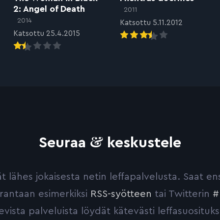
2: Angel of Death
2011
2014
Katsottu 5.11.2012
Katsottu 25.4.2015
&
Seuraa
keskustele
yvät lähes jokaisesta netin leffapalvelusta. Saat 
urantaan esimerkiksi
RSS-syötteen
tai Twitterin
#
evista palveluista löydät kätevästi leffasuosituks