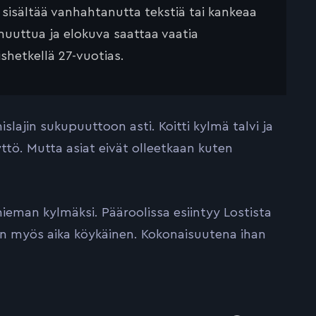
ä sisältää vanhahtanutta tekstiä tai kankeaa
muuttua ja elokuva saattaa vaatia
ishetkellä 27-vuotias.
lajin sukupuuttoon asti. Koitti kylmä talvi ja
tyttö. Mutta asiat eivät olleetkaan kuten
ieman kylmäksi. Pääroolissa esiintyy Lostista
an myös aika köykäinen. Kokonaisuutena ihan