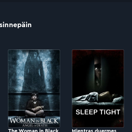
 sinnepäin
The Woman in Black
Mientras duermes