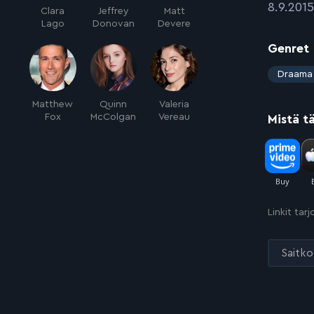
:
8.9.2015
Clara
Jeffrey
Matt
Lago
Donovan
Devere
Genret
:
Draama
Matthew
Quinn
Valeria
Fox
McColgan
Vereau
Mistä t
Linkit tar
Saitko 