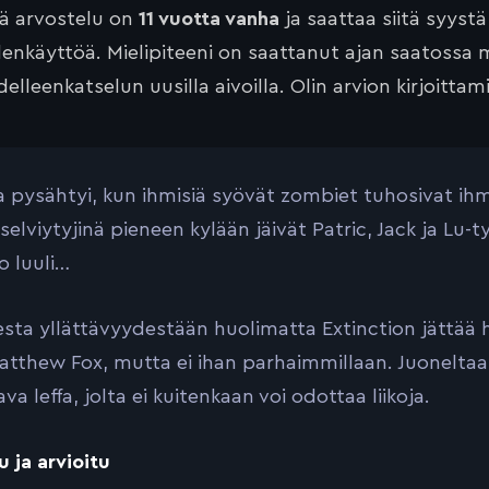
tä arvostelu on
11 vuotta vanha
ja saattaa siitä syyst
lenkäyttöä. Mielipiteeni on saattanut ajan saatossa 
elleenkatselun uusilla aivoilla. Olin arvion kirjoittam
 pysähtyi, kun ihmisiä syövät zombiet tuhosivat ihmis
selviytyjinä pieneen kylään jäivät Patric, Jack ja Lu-
o luuli…
esta yllättävyydestään huolimatta Extinction jättää h
atthew Fox, mutta ei ihan parhaimmillaan. Juonelta
va leffa, jolta ei kuitenkaan voi odottaa liikoja.
u ja arvioitu