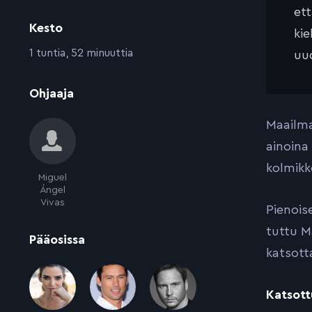
et
Kesto
kie
:
1 tuntia, 52 minuuttia
uud
:
Ohjaaja
Maailma
ainoina 
kolmikk
Miguel
Ángel
Vivas
Pienois
tuttu M
:
Pääosissa
katsotta
Katsott