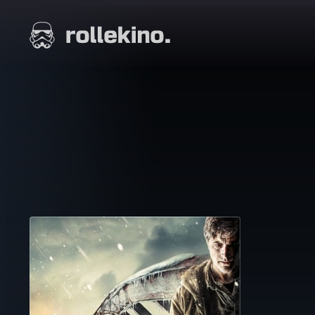
Siirry
suoraan
Elokuvat ja elokuva-arviot | Rollekino.fi
sisältöön
Fiilistelyä
lopputekstien
jälkeen.