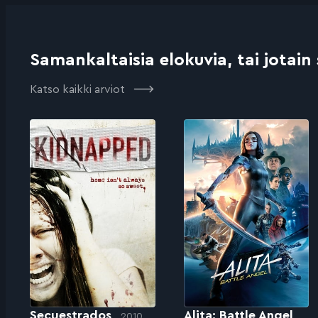
Samankaltaisia elokuvia, tai jotain
Katso kaikki arviot
Secuestrados
Alita: Battle Angel
2010