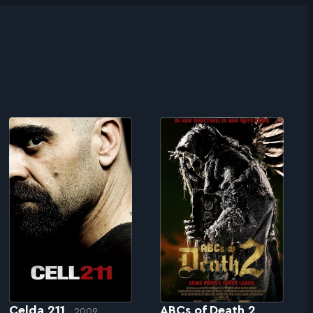
Celda 211
ABCs of Death 2
2009