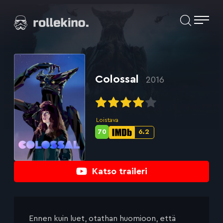
Siirry
Elokuvat ja elokuva-arviot | Rollekino.fi
suoraan
sisältöön
Fiilistelyä
lopputekstien
jälkeen.
Colossal
2016
Loistava
70
6.2
Metascore-
IMDb-
pisteet:
pisteet:
Katso traileri
Ennen kuin luet, otathan huomioon, että