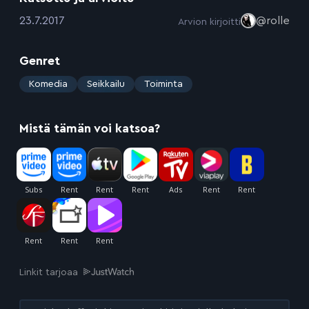
:
23.7.2017
@rolle
Arvion kirjoitti
Genret
:
Komedia
Seikkailu
Toiminta
Mistä tämän voi katsoa?
Linkit tarjoaa