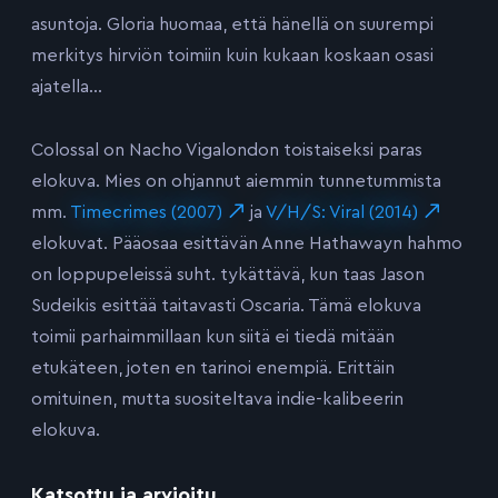
asuntoja. Gloria huomaa, että hänellä on suurempi
merkitys hirviön toimiin kuin kukaan koskaan osasi
ajatella…
Colossal on Nacho Vigalondon toistaiseksi paras
elokuva. Mies on ohjannut aiemmin tunnetummista
mm.
Timecrimes (2007)
ja
V/H/S: Viral (2014)
elokuvat. Pääosaa esittävän Anne Hathawayn hahmo
on loppupeleissä suht. tykättävä, kun taas Jason
Sudeikis esittää taitavasti Oscaria. Tämä elokuva
toimii parhaimmillaan kun siitä ei tiedä mitään
etukäteen, joten en tarinoi enempiä. Erittäin
omituinen, mutta suositeltava indie-kalibeerin
elokuva.
Katsottu ja arvioitu