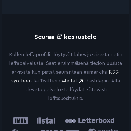
&
Seuraa
keskustele
Rollen leffaprofiilit löytyvät lähes jokaisesta netin
leffapalvelusta. Saat ensimmäisenä tiedon uusista
arvioista kun pistät seurantaan esimerkiksi
RSS-
syötteen
tai Twitterin
#leffat
-hashtagin. Alla
olevista palveluista löydät kätevästi
leffasuosituksia.
IMDb
Listal
Letterboxd