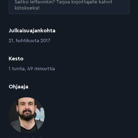
Saitko leffavinkin? Tarjoa kirjoittajalle kahvit
kiitokseksi!
Julkaisuajankohta
:
21. huhtikuuta 2017
Kesto
:
1 tuntia, 49 minuuttia
:
Ohjaaja