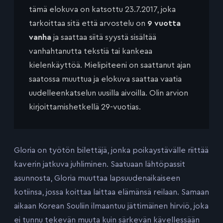
tämä elokuva on katsottu 23.7.2017, joka
tarkoittaa sitä että arvostelu on
9 vuotta
vanha
ja saattaa siitä syystä sisältää
vanhahtanutta tekstiä tai kankeaa
kielenkäyttöä. Mielipiteeni on saattanut ajan
saatossa muuttua ja elokuva saattaa vaatia
uudelleenkatselun uusilla aivoilla. Olin arvion
kirjoittamishetkellä 29-vuotias.
Gloria on työtön bilettäjä, jonka poikaystävälle riittää
kaverin jatkuva juhliminen. Saatuaan lähtöpassit
asunnosta, Gloria muuttaa lapsuudenaikaiseen
kotiinsa, jossa koittaa laittaa elämänsä reilaan. Samaan
aikaan Korean Souliin ilmaantuu jättimäinen hirviö, joka
ei tunnu tekevän muuta kuin särkevän kävellessään