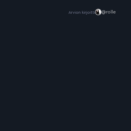
@rolle
Arvion kirjoitti