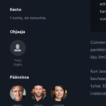
et
Kesto
kan
:
1 tuntia, 46 minuuttia
uud
:
Ohjaaja
Conners
pankkir
käy ilm
Tony
Giglio
Kun Jas
:
Pääosissa
kauhean
tylsä. 
Loppupe
Henry
Jason
Justine