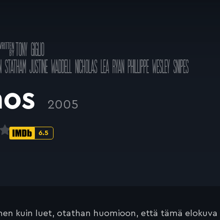
äsikirjoitus
TONY GIGLIO
a
N STATHAM
JUSTINE WADDELL
NICHOLAS LEA
RYAN PHILLIPPE
WESLEY SNIPES
aos
2005
6.5
IMDb-
pisteet:
en kuin luet, otathan huomioon, että tämä elokuva on