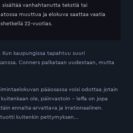
ä sisältää vanhahtanutta tekstiä tai
saatossa muuttua ja elokuva saattaa vaatia
ishetkellä 22-vuotias.
tä. Kun kaupungissa tapahtuu suuri
 kanssa. Conners palkataan uudestaan, mutta
oimintaelokuvan pääosassa voisi odottaa jotain
kuitenkaan ole, päinvastoin – leffa on jopa
täin ennalta-arvattava ja irrationaalinen.
a tuotti kuitenkin pettymyksen…