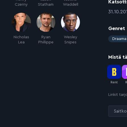
Katsott
Czerny
Statham
Waddell
:
31.10.20
Genret
Nicholas
Ryan
Wesley
:
Draama
Lea
Phillippe
Snipes
Mistä t
Linkit tar
Saitko 