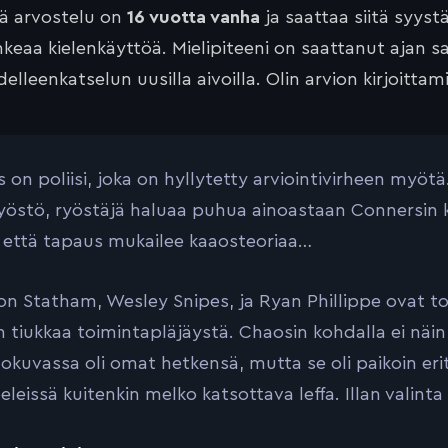
tä arvostelu on
16 vuotta vanha
ja saattaa siitä syyst
keaa kielenkäyttöä. Mielipiteeni on saattanut ajan 
elleenkatselun uusilla aivoilla. Olin arvion kirjoittam
 on poliisi, joka on hyllytetty arviointivirheen myö
yöstö, ryöstäjä haluaa puhua ainoastaan Connersin
i että tapaus mukailee kaaosteoriaa…
on Statham, Wesley Snipes, ja Ryan Phillippe ovat t
 tiukkaa toimintapläjäystä. Chaosin kohdalla ei näin 
Elokuvassa oli omat hetkensä, mutta se oli paikoin erit
leissä kuitenkin melko katsottava leffa. Illan valint