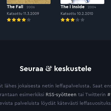
The Fall
The I Inside
2006
2004
Katsottu 11.3.2009
Katsottu 10.2.2010
&
Seuraa
keskustele
yvät lähes jokaisesta netin leffapalvelusta. Saat 
urantaan esimerkiksi
RSS-syötteen
tai Twitterin
#
evista palveluista löydät kätevästi leffasuosituks