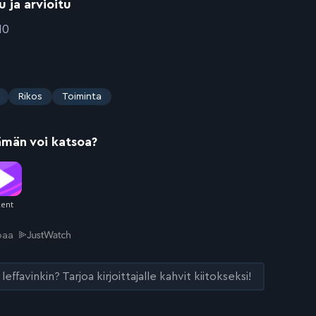
u ja arvioitu
10
Rikos
Toiminta
ämän voi katsoa?
joaa
leffavinkin? Tarjoa kirjoittajalle kahvit kiitokseksi!