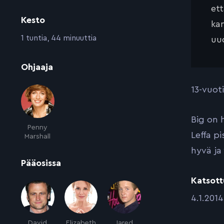
et
Kesto
kan
:
1 tuntia, 44 minuuttia
uud
:
Ohjaaja
13-vuot
Big on 
Penny
Leffa p
Marshall
hyvä ja 
:
Pääosissa
Katsott
:
4.1.2014
David
Elizabeth
Jared