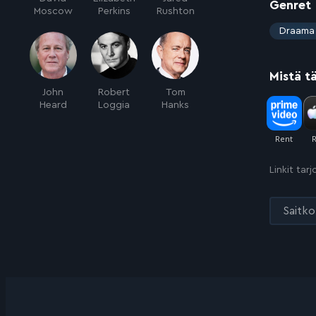
Genret
Moscow
Perkins
Rushton
:
Draama
Mistä t
John
Robert
Tom
Heard
Loggia
Hanks
Linkit tar
Saitko 