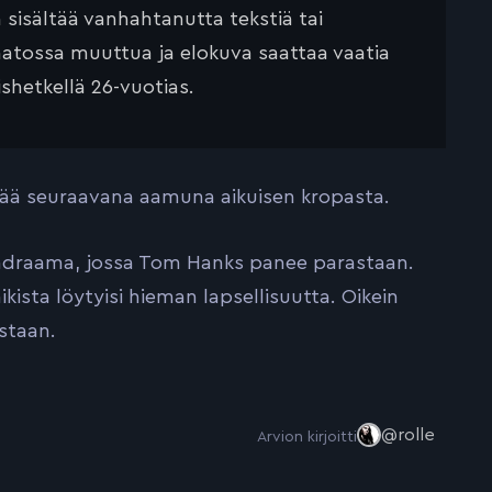
ä sisältää vanhahtanutta tekstiä tai
saatossa muuttua ja elokuva saattaa vaatia
ishetkellä 26-vuotias.
erää seuraavana aamuna aikuisen kropasta.
siadraama, jossa Tom Hanks panee parastaan.
kista löytyisi hieman lapsellisuutta. Oikein
estaan.
@rolle
Arvion kirjoitti