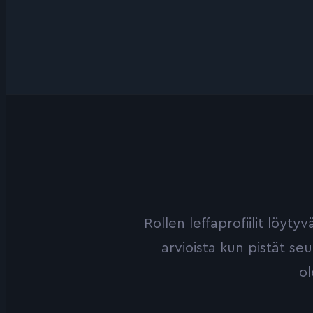
Rollen leffaprofiilit löyt
arvioista kun pistät se
ol