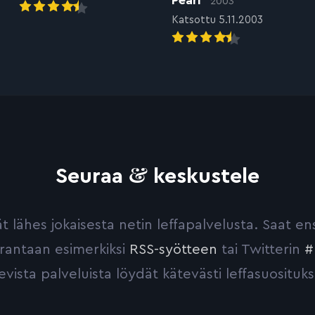
2003
Katsottu 5.11.2003
&
Seuraa
keskustele
yvät lähes jokaisesta netin leffapalvelusta. Saat 
urantaan esimerkiksi
RSS-syötteen
tai Twitterin
#
evista palveluista löydät kätevästi leffasuosituks