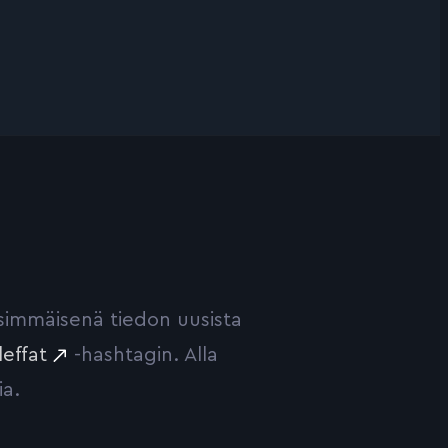
ensimmäisenä tiedon uusista
leffat
-hashtagin. Alla
ia.