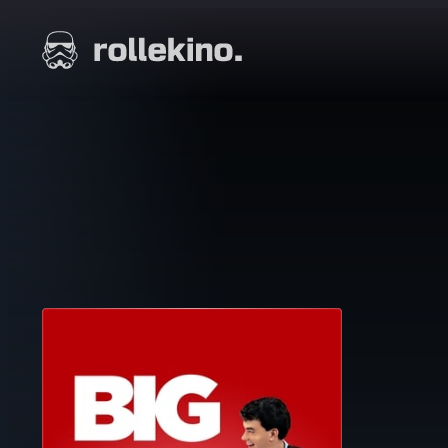
Siirry
suoraan
Elokuvat ja elokuva-arviot | Rollekino.fi
sisältöön
Fiilistelyä
lopputekstien
jälkeen.