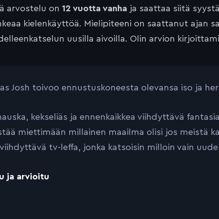
tä arvostelu on
12 vuotta vanha
ja saattaa siitä syyst
keaa kielenkäyttöä. Mielipiteeni on saattanut ajan 
elleenkatselun uusilla aivoilla. Olin arvion kirjoittam
ias Josh toivoo ennustuskoneesta olevansa iso ja h
hauska, kekseliäs ja ennenkaikkea viihdyttävä fanta
istää miettimään millainen maailma olisi jos meistä kai
viihdyttävä tv-leffa, jonka katsoisin milloin vain uud
u ja arvioitu