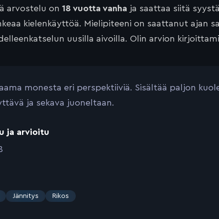
tä arvostelu on
18 vuotta vanha
ja saattaa siitä syyst
keaa kielenkäyttöä. Mielipiteeni on saattanut ajan 
elleenkatselun uusilla aivoilla. Olin arvion kirjoittam
aama monesta eri perspektiiviä. Sisältää paljon ku
yttävä ja sekava juoneltaan.
u ja arvioitu
8
Jännitys
Rikos