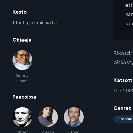
et
Kesto
kan
:
1 tuntia, 57 minuuttia
uud
:
Ohjaaja
Rikosdr
pitkäst
Sidney
Katsott
Lumet
:
11.7.200
:
Pääosissa
Genret
:
Draama
Albert
Aleksa
Ethan