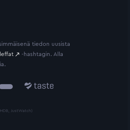
ensimmäisenä tiedon uusista
leffat
-hashtagin. Alla
ia.
Taste.io
 TMDB, JustWatch)