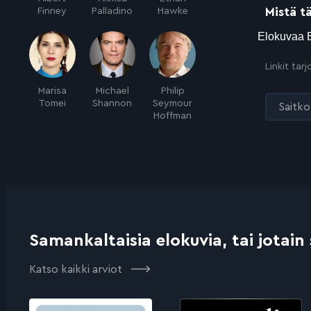
Mistä t
Finney
Palladino
Hawke
Linkit tar
Marisa
Michael
Philip
Tomei
Shannon
Seymour
Saitko 
Hoffman
Samankaltaisia elokuvia, tai jotain
Katso kaikki arviot