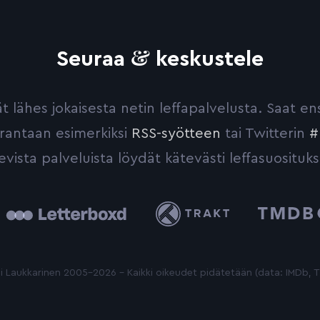
&
Seuraa
keskustele
yvät lähes jokaisesta netin leffapalvelusta. Saat 
urantaan esimerkiksi
RSS-syötteen
tai Twitterin
#
evista palveluista löydät kätevästi leffasuosituks
tterboxd
Trakt
The
Movie
Database
 Laukkarinen 2005-2026 - Kaikki oikeudet pidätetään (data: IMDb,