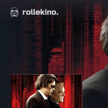
Siirry
suoraan
Elokuvat ja elokuva-arviot | Rollekino.fi
sisältöön
Fiilistelyä
lopputekstien
jälkeen.