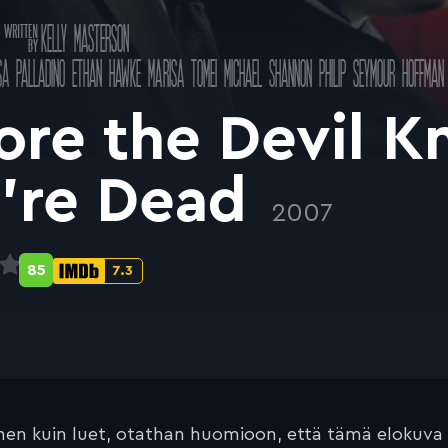
Käsikirjoitus
KELLY MASTERSON
a
SA PALLADINO
ETHAN HAWKE
MARISA TOMEI
MICHAEL SHANNON
PHILIP SEYMOUR HOFFMAN
ore the Devil 
’re Dead
2007
85
7.3
Metascore-
IMDb-
pisteet:
pisteet:
en kuin luet, otathan huomioon, että tämä elokuva on