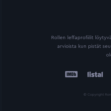
Rollen leffaprofiilit löyt
arvioista kun pistät se
ol
IMDb
Listal
Le
© Copyright Roni