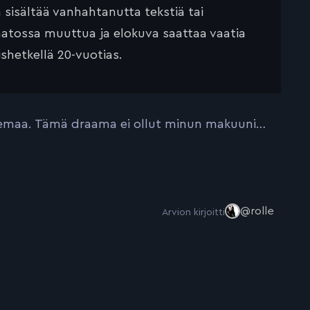
ä sisältää vanhahtanutta tekstiä tai
saatossa muuttua ja elokuva saattaa vaatia
ishetkellä 20-vuotias.
olemaa. Tämä draama ei ollut minun makuuni…
@rolle
Arvion kirjoitti