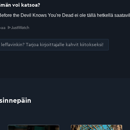
ämän voi katsoa?
joaa
leffavinkin? Tarjoa kirjoittajalle kahvit kiitokseksi!
 sinnepäin