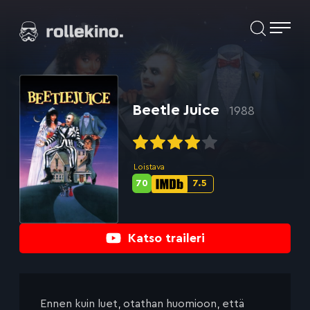
Siirry
Elokuvat ja elokuva-arviot | Rollekino.fi
suoraan
sisältöön
Fiilistelyä
lopputekstien
jälkeen.
Beetle Juice
1988
Loistava
70
7.5
Metascore-
IMDb-
pisteet:
pisteet:
Katso traileri
Ennen kuin luet, otathan huomioon, että