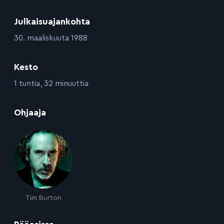
Julkaisuajankohta
:
30. maaliskuuta 1988
Kesto
:
1 tuntia, 32 minuuttia
:
Ohjaaja
Tim Burton
: