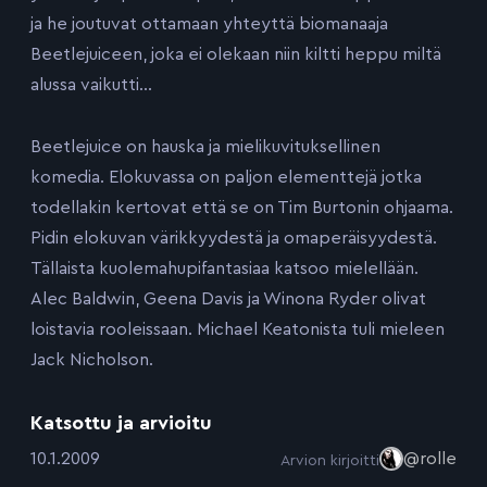
ja he joutuvat ottamaan yhteyttä biomanaaja
Beetlejuiceen, joka ei olekaan niin kiltti heppu miltä
alussa vaikutti…
Beetlejuice on hauska ja mielikuvituksellinen
komedia. Elokuvassa on paljon elementtejä jotka
todellakin kertovat että se on Tim Burtonin ohjaama.
Pidin elokuvan värikkyydestä ja omaperäisyydestä.
Tällaista kuolemahupifantasiaa katsoo mielellään.
Alec Baldwin, Geena Davis ja Winona Ryder olivat
loistavia rooleissaan. Michael Keatonista tuli mieleen
Jack Nicholson.
Katsottu ja arvioitu
:
10.1.2009
@rolle
Arvion kirjoitti