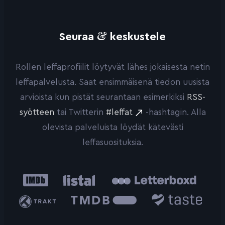
&
Seuraa
keskustele
Rollen leffaprofiilit löytyvät lähes jokaisesta netin
leffapalvelusta. Saat ensimmäisenä tiedon uusista
arvioista kun pistät seurantaan esimerkiksi
RSS-
syötteen
tai Twitterin
#leffat
-hashtagin. Alla
olevista palveluista löydät kätevästi
leffasuosituksia.
IMDb
Listal
Letterboxd
Trakt
The
Taste.io
Movie