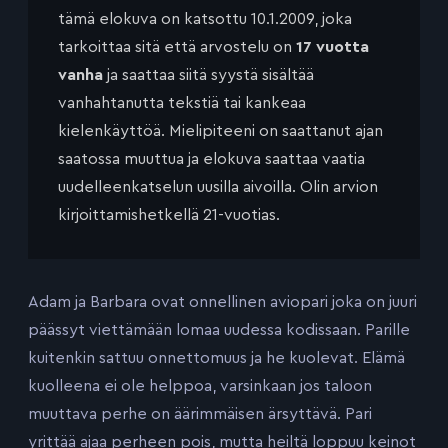
tämä elokuva on katsottu 10.1.2009, joka
tarkoittaa sitä että arvostelu on
17 vuotta
vanha
ja saattaa siitä syystä sisältää
vanhahtanutta tekstiä tai kankeaa
kielenkäyttöä. Mielipiteeni on saattanut ajan
saatossa muuttua ja elokuva saattaa vaatia
uudelleenkatselun uusilla aivoilla. Olin arvion
kirjoittamishetkellä 21-vuotias.
Adam ja Barbara ovat onnellinen aviopari joka on juuri
päässyt viettämään lomaa uudessa kodissaan. Parille
kuitenkin sattuu onnettomuus ja he kuolevat. Elämä
kuolleena ei ole helppoa, varsinkaan jos taloon
muuttava perhe on äärimmäisen ärsyttävä. Pari
yrittää ajaa perheen pois, mutta heiltä loppuu keinot