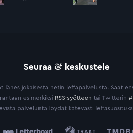
&
Seuraa
keskustele
yvät lähes jokaisesta netin leffapalvelusta. Saat 
urantaan esimerkiksi
RSS-syötteen
tai Twitterin
#
evista palveluista löydät kätevästi leffasuosituks