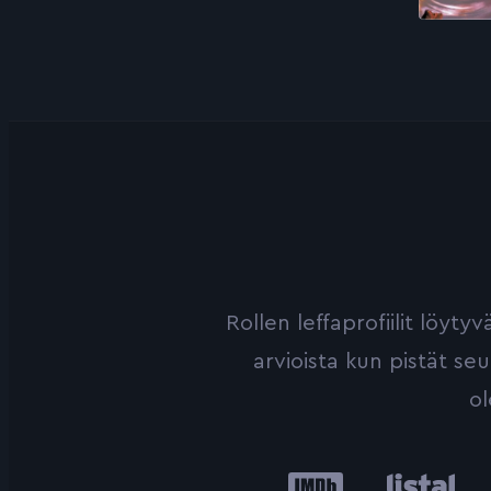
Rollen leffaprofiilit löyt
arvioista kun pistät se
ol