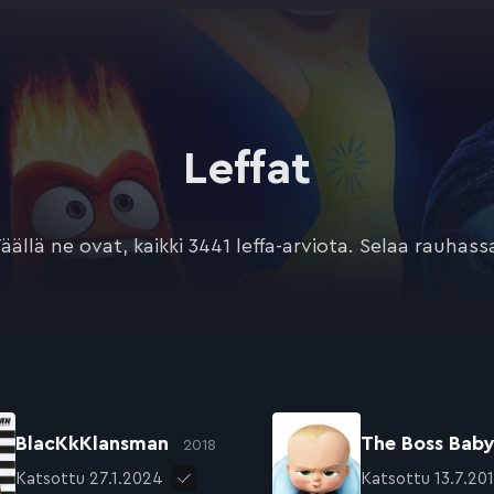
Leffat
äällä ne ovat, kaikki 3441 leffa-arviota. Selaa rauhass
BlacKkKlansman
The Boss Bab
2018
Katsottu 27.1.2024
Katsottu 13.7.20