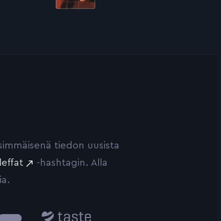
ensimmäisenä tiedon uusista
leffat
-hashtagin. Alla
ia.