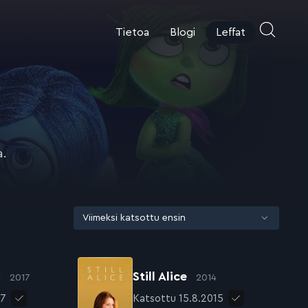
Tietoa
Blogi
Leffat
a.
y
Still Alice
2017
2014
17
Katsottu 15.8.2015