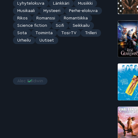
Lyhytelokuva
Länkkäri
Musiikki
Musikaali
Mysteeri
Perhe-elokuva
Rikos
Romanssi
Romantiikka
Science fiction
Scifi
Seikkailu
Sota
Toiminta
Tosi-TV
Trilleri
Urheilu
Uutiset
Alec Baldwin