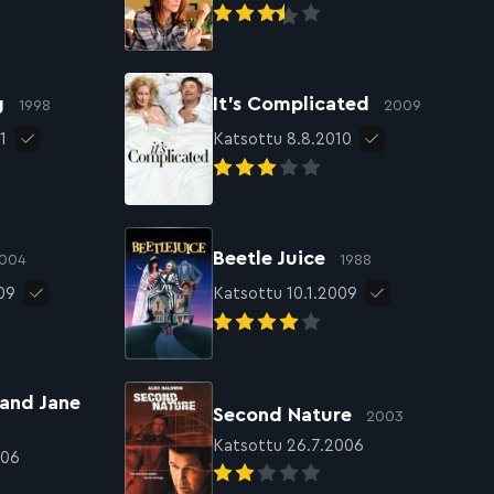
ng
It’s Complicated
1998
2009
1
Katsottu 8.8.2010
Beetle Juice
004
1988
09
Katsottu 10.1.2009
 and Jane
Second Nature
2003
Katsottu 26.7.2006
006