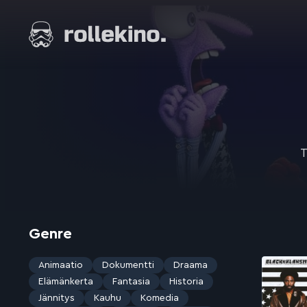
Siirry
suoraan
Elokuvat ja elokuva-arviot | Rollekino.fi
sisältöön
Fiilistelyä
lopputekstien
jälkeen.
T
Genre
Animaatio
Dokumentti
Draama
Elämänkerta
Fantasia
Historia
Jännitys
Kauhu
Komedia