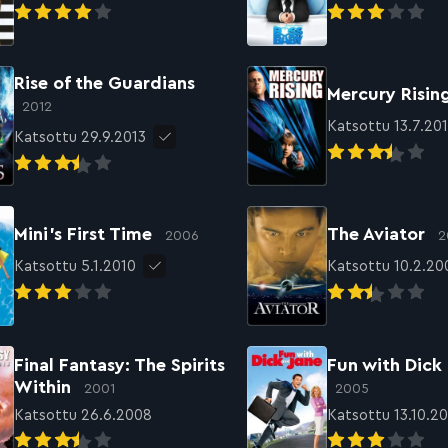
Rise of the Guardians
Mercury Risi
2012
Katsottu 13.7.201
Katsottu 29.9.2013
Mini’s First Time
The Aviator
2006
2
Katsottu 5.1.2010
Katsottu 10.2.20
Final Fantasy: The Spirits
Fun with Dick
Within
2001
2005
Katsottu 26.6.2008
Katsottu 13.10.2