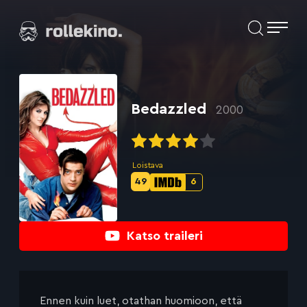
Siirry
Elokuvat ja elokuva-arviot | Rollekino.fi
suoraan
sisältöön
Fiilistelyä
lopputekstien
jälkeen.
Bedazzled
2000
Loistava
49
6
Metascore-
IMDb-
pisteet:
pisteet:
Katso traileri
Ennen kuin luet, otathan huomioon, että