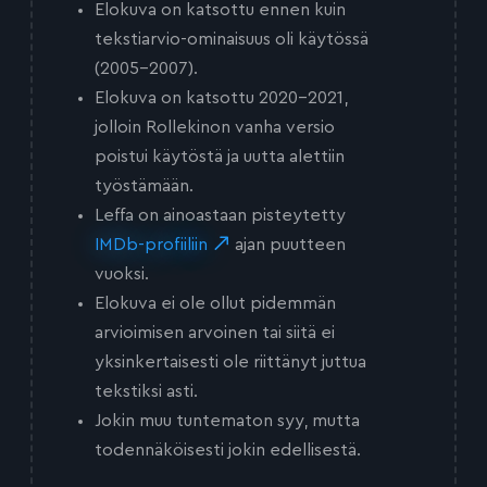
Elokuva on katsottu ennen kuin
tekstiarvio-ominaisuus oli käytössä
(2005-2007).
Elokuva on katsottu 2020-2021,
jolloin Rollekinon vanha versio
poistui käytöstä ja uutta alettiin
työstämään.
Leffa on ainoastaan pisteytetty
IMDb-profiiliin
ajan puutteen
vuoksi.
Elokuva ei ole ollut pidemmän
arvioimisen arvoinen tai siitä ei
yksinkertaisesti ole riittänyt juttua
tekstiksi asti.
Jokin muu tuntematon syy, mutta
todennäköisesti jokin edellisestä.