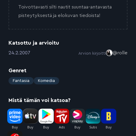
Toivottavasti silti nautit suuntaa-antavasta
pisteytyksestä ja elokuvan tiedoista!
Katsottu ja arvioitu
:
24.2.2007
@rolle
Arvion kirjoitti
Genret
:
Fantasia
Komedia
Mistä tämän voi katsoa?