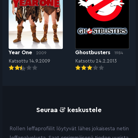
Year One
Ghostbusters
2009
1984
Katsottu 14.9.2009
Katsottu 24.2.2013
&
Seuraa
keskustele
Rollen leffaprofiilit löytyvät lähes jokaisesta netin
leffapalvelusta. Saat ensimmäisenä tiedon uusista