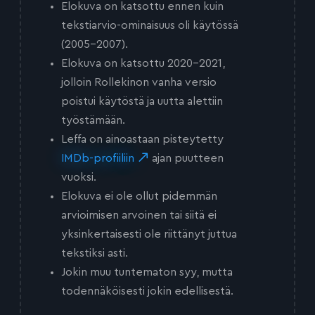
Elokuva on katsottu ennen kuin
tekstiarvio-ominaisuus oli käytössä
(2005-2007).
Elokuva on katsottu 2020-2021,
jolloin Rollekinon vanha versio
poistui käytöstä ja uutta alettiin
työstämään.
Leffa on ainoastaan pisteytetty
IMDb-profiiliin
ajan puutteen
vuoksi.
Elokuva ei ole ollut pidemmän
arvioimisen arvoinen tai siitä ei
yksinkertaisesti ole riittänyt juttua
tekstiksi asti.
Jokin muu tuntematon syy, mutta
todennäköisesti jokin edellisestä.