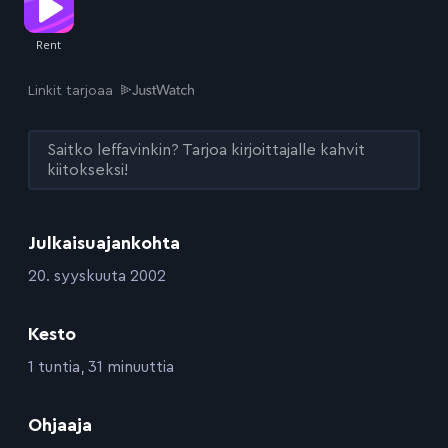
Linkit tarjoaa
Saitko leffavinkin? Tarjoa kirjoittajalle kahvit
kiitokseksi!
Julkaisuajankohta
:
20. syyskuuta 2002
Kesto
:
1 tuntia, 31 minuuttia
:
Ohjaaja