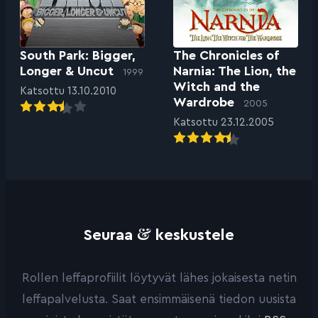
South Park: Bigger,
The Chronicles of
Longer & Uncut
Narnia: The Lion, the
1999
Witch and the
Katsottu 13.10.2010
Wardrobe
2005
Katsottu 23.12.2005
&
Seuraa
keskustele
Rollen leffaprofiilit löytyvät lähes jokaisesta netin
leffapalvelusta. Saat ensimmäisenä tiedon uusista