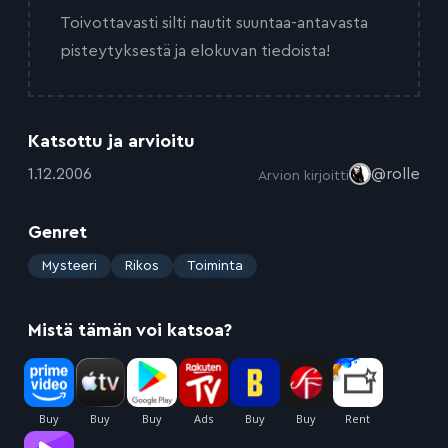
Toivottavasti silti nautit suuntaa-antavasta
pisteytyksestä ja elokuvan tiedoista!
Katsottu ja arvioitu
:
1.12.2006
@rolle
Arvion kirjoitti
Genret
:
Mysteeri
Rikos
Toiminta
Mistä tämän voi katsoa?