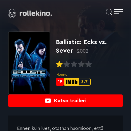
Siirry
Elokuvat ja elokuva-arviot | Rollekino.fi
suoraan
sisältöön
Fiilistelyä
lopputekstien
jälkeen.
Ballistic: Ecks vs.
Sever
2002
Huono
19
3.7
Metascore-
IMDb-
pisteet:
pisteet:
Katso traileri
Ennen kuin luet, otathan huomioon, että