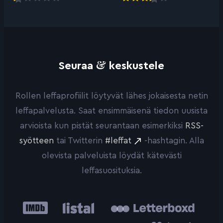
&
Seuraa
keskustele
Rollen leffaprofiilit löytyvät lähes jokaisesta netin
leffapalvelusta. Saat ensimmäisenä tiedon uusista
arvioista kun pistät seurantaan esimerkiksi
RSS-
syötteen
tai Twitterin
#leffat
-hashtagin. Alla
olevista palveluista löydät kätevästi
leffasuosituksia.
IMDb
Listal
Letterboxd