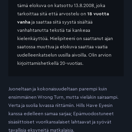
tämä elokuva on katsottu 13.8.2008, joka
tarkoittaa sitä että arvostelu on
18 vuotta
vanha
ja saattaa siitä syystä sisältää
vanhahtanutta tekstiä tai kankeaa
kielenkäyttöä. Mielipiteeni on saattanut ajan
saatossa muuttua ja elokuva saattaa vaatia
uudelleenkatselun uusilla aivoilla. Olin arvion
kirjoittamishetkellä 20-vuotias.
Juoneltaan ja kokonaisuudeltaan parempi kuin
ensimmäinen Wrong Turn, mutta vieläkin sairaampi.
Verta ja suolia luvassa riittämiin. Hills Have Eyesin
kanssa edelleen samaa sarjaa; Epämuodostuneet
sisäsiittoiset vuorikansalaiset lahtaavat ja syövät
tavallisia eksyneitä matkalaisia.