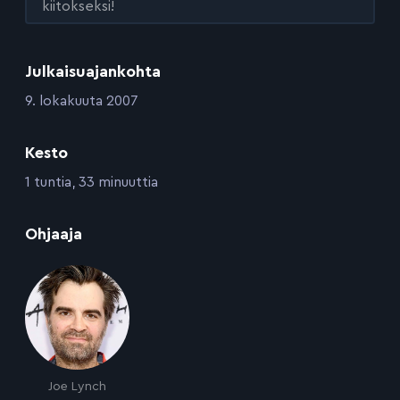
kiitokseksi!
Julkaisuajankohta
:
9. lokakuuta 2007
Kesto
:
1 tuntia, 33 minuuttia
:
Ohjaaja
Joe Lynch