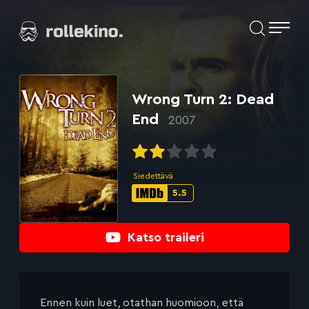
Siirry
Elokuvat ja elokuva-arviot | Rollekino.fi
suoraan
sisältöön
Fiilistelyä
lopputekstien
jälkeen.
Wrong Turn 2: Dead
End
2007
Siedettävä
5.5
IMDb-
pisteet:
Katso traileri
Ennen kuin luet, otathan huomioon, että