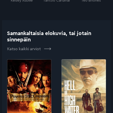
Kelsey Asbille
Tantoo Cardinal
Teo Briones
Samankaltaisia elokuvia, tai jotain
sinnepäin
Katso kaikki arviot