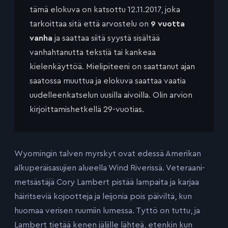
tämä elokuva on katsottu 12.11.2017, joka
tarkoittaa sitä että arvostelu on
9 vuotta
vanha
ja saattaa siitä syystä sisältää
vanhahtanutta tekstiä tai kankeaa
kielenkäyttöä. Mielipiteeni on saattanut ajan
saatossa muuttua ja elokuva saattaa vaatia
uudelleenkatselun uusilla aivoilla. Olin arvion
kirjoittamishetkellä 29-vuotias.
Wyomingin talven myrskyt ovat edessä Amerikan
alkuperäisasujien alueella Wind Riverissä. Veteraani-
metsästäjä Cory Lambert pistää lampaita ja karjaa
häiritseviä kojootteja ja leijonia pois päiviltä, kun
huomaa verisen ruumiin lumessa. Tyttö on tuttu, ja
Lambert tietää kenen jäljille lähteä, etenkin kun