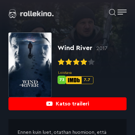
Siirry
Elokuvat ja elokuva-arviot | Rollekino.fi
suoraan
sisältöön
Fiilistelyä
lopputekstien
jälkeen.
Wind River
2017
Loistava
73
7.7
Metascore-
IMDb-
pisteet:
pisteet:
Katso traileri
Ennen kuin luet, otathan huomioon, että