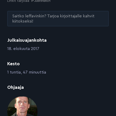
Linkit tarjoaa
Saitko leffavinkin? Tarjoa kirjoittajalle kahvit
kiitokseksi!
Julkaisuajankohta
:
18. elokuuta 2017
Kesto
:
1 tuntia, 47 minuuttia
:
Ohjaaja