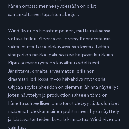
hänen omassa menneisyydessään on ollut
samankaltainen tapahtumaketju…
Wind River on hidastempoinen, mutta mukaansa
vetävä trilleri. Yleensä en Jeremy Renneristä niin
välitä, mutta tässä elokuvassa hän loistaa. Leffan
aihepiiri on rankka, pala nousee helposti kurkkuun.
Kipua ja menetystä on kuvailtu täydellisesti.
Jännittävä, ennalta-arvaamaton, erilainen
draamatrilleri, jossa myös häivähdys mysteeriä.
Ohjaaja Taylor Sheridan on aiemmin lähinnä näytellyt,
joten näyttelyn ja produktion suhteen tämä on
häneltä suhteellisen onnistunut debyytti. Jos lumiset
maisemat, dekkarimainen pohtiminen, hyvä näyttely
ja loistava tunteiden kuvailu kiinnostaa, Wind River on
valintasi.