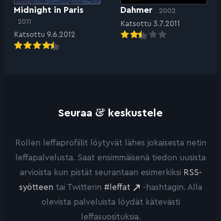
Midnight in Paris
Dahmer
2002
2011
Katsottu 3.7.2011
Katsottu 9.6.2012
&
Seuraa
keskustele
Rollen leffaprofiilit löytyvät lähes jokaisesta netin
leffapalvelusta. Saat ensimmäisenä tiedon uusista
arvioista kun pistät seurantaan esimerkiksi
RSS-
syötteen
tai Twitterin
#leffat
-hashtagin. Alla
olevista palveluista löydät kätevästi
leffasuosituksia.