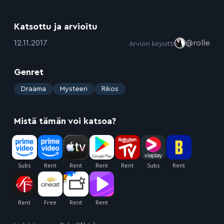
Katsottu ja arvioitu
:
12.11.2017
@rolle
Arvion kirjoitti
Genret
:
Draama
Mysteeri
Rikos
Mistä tämän voi katsoa?