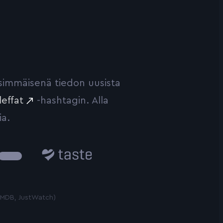
ensimmäisenä tiedon uusista
leffat
-hashtagin. Alla
ia.
Taste.io
 TMDB, JustWatch)