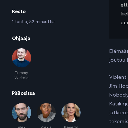
et
Kesto
kie
:
1 tuntia, 52 minuuttia
uud
:
Ohjaaja
Elämään
joutuu 
Tommy
Violent
Wirkola
Jim Hop
:
Pääosissa
Nobodyn
Käsikir
jatko-o
tekemis
Alex
Alexis
Beverly