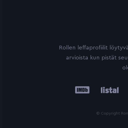
Rollen leffaprofiilit löyt
arvioista kun pistät se
ol
IMDb
Listal
Le
© Copyright Roni