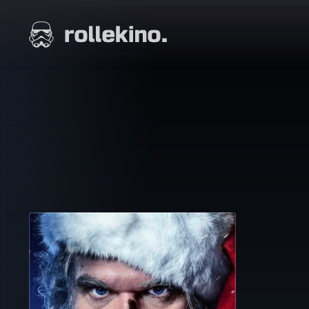
Siirry
suoraan
Elokuvat ja elokuva-arviot | Rollekino.fi
sisältöön
Fiilistelyä
lopputekstien
jälkeen.