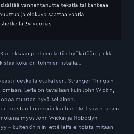
 sisältää vanhahtanutta tekstiä tai kankeaa
muuttua ja elokuva saattaa vaatia
ishetkellä 34-vuotias.
 Kun rikkaan perheen kotiin hyökätään, pukki
kistaa kuka on tuhmien listalla…
rveästi lueskella etukäteen. Stranger Thingsin
omiaan. Leffa on tavallaan kuin John Wickin,
a onpa muuten hyvä sellainen.
laisen mustan huumorin kauhun Død snø:n ja sen
lut mukana myös John Wickin ja Nobodyn
 – kuitenkin niin, että leffa ei toista mitään