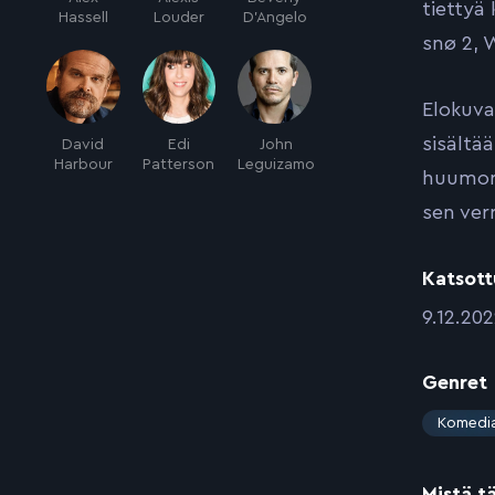
tiettyä
Hassell
Louder
D'Angelo
snø 2, 
Elokuva
sisältä
David
Edi
John
Harbour
Patterson
Leguizamo
huumori
sen ver
Katsott
:
9.12.20
Genret
:
Komedi
Mistä t