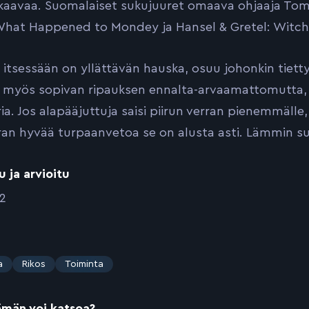
 kaavaa. Suomalaiset sukujuuret omaava ohjaaja To
What Happened to Mondey ja Hansel & Gretel: Witch 
 itsessään on yllättävän hauska, osuu johonkin tietty
ä myös sopivan ripauksen ennalta-arvaamattomutta, r
a. Jos alapääjuttuja saisi piirun verran pienemmälle, 
ran hyvää turpaanvetoa se on alusta asti. Lämmin su
u ja arvioitu
22
a
Rikos
Toiminta
ämän voi katsoa?