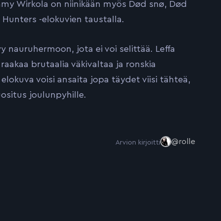
mmy Wirkola on niinikään myös Død snø, Død
Hunters -elokuvien taustalla.
y nauruhermoon, jota ei voi selittää. Leffa
aakaa brutaalia väkivaltaa ja ronskia
elokuva voisi ansaita jopa täydet viisi tähteä,
ositus joulunpyhille.
@rolle
Arvion kirjoitti