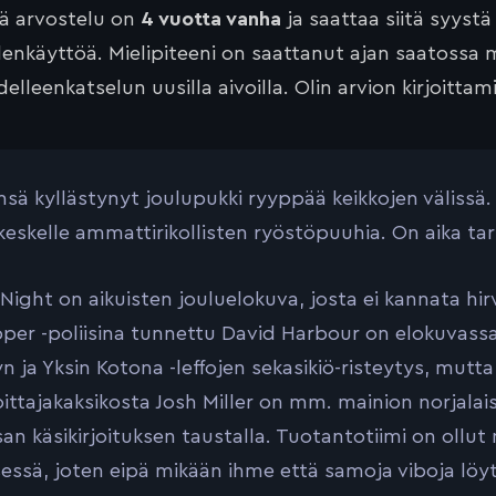
tä arvostelu on
4 vuotta vanha
ja saattaa siitä syystä
lenkäyttöä. Mielipiteeni on saattanut ajan saatossa 
elleenkatselun uusilla aivoilla. Olin arvion kirjoittam
sä kyllästynyt joulupukki ryyppää keikkojen välissä.
keskelle ammattirikollisten ryöstöpuuhia. On aika tar
 Night on aikuisten jouluelokuva, josta ei kannata hi
per -poliisina tunnettu David Harbour on elokuvassa 
 ja Yksin Kotona -leffojen sekasikiö-risteytys, mutt
joittajakaksikosta Josh Miller on mm. mainion norja
san käsikirjoituksen taustalla. Tuotantotiimi on ol
essä, joten eipä mikään ihme että samoja viboja löytyy