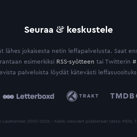
&
Seuraa
keskustele
yvät lähes jokaisesta netin leffapalvelusta. Saat 
urantaan esimerkiksi
RSS-syötteen
tai Twitterin
#
evista palveluista löydät kätevästi leffasuosituks
tterboxd
Trakt
The
Movie
Database
 Laukkarinen 2005-2026 - Kaikki oikeudet pidätetään (data: IMDb,