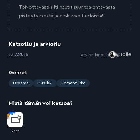
Toivottavasti silti nautit suuntaa-antavasta
pisteytyksestä ja elokuvan tiedoista!
Katsottu ja arvioitu
:
12.7.2016
@rolle
Arvion kirjoitti
Genret
:
Draama
Musiikki
Romantiikka
Mistä tämän voi katsoa?