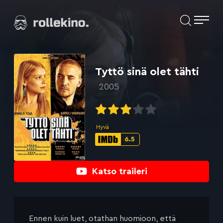
Siirry
Elokuvat ja elokuva-arviot | Rollekino.fi
suoraan
sisältöön
Fiilistelyä
lopputekstien
jälkeen.
Tyttö sinä olet tähti
2005
Hyvä
6.5
IMDb-
pisteet:
Katso traileri
Ennen kuin luet, otathan huomioon, että