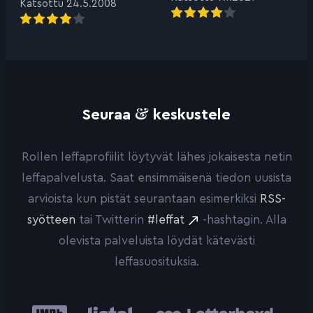
Katsottu 24.5.2008
&
Seuraa
keskustele
Rollen leffaprofiilit löytyvät lähes jokaisesta netin
leffapalvelusta. Saat ensimmäisenä tiedon uusista
arvioista kun pistät seurantaan esimerkiksi
RSS-
syötteen
tai Twitterin
#leffat
-hashtagin. Alla
olevista palveluista löydät kätevästi
leffasuosituksia.