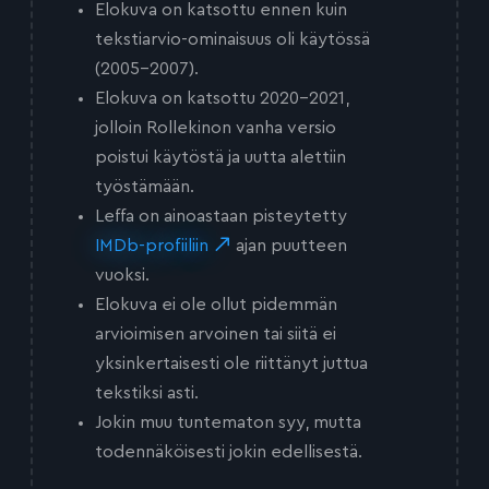
Elokuva on katsottu ennen kuin
tekstiarvio-ominaisuus oli käytössä
(2005-2007).
Elokuva on katsottu 2020-2021,
jolloin Rollekinon vanha versio
poistui käytöstä ja uutta alettiin
työstämään.
Leffa on ainoastaan pisteytetty
IMDb-profiiliin
ajan puutteen
vuoksi.
Elokuva ei ole ollut pidemmän
arvioimisen arvoinen tai siitä ei
yksinkertaisesti ole riittänyt juttua
tekstiksi asti.
Jokin muu tuntematon syy, mutta
todennäköisesti jokin edellisestä.