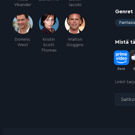
Vikander
Jacobi
Genret
:
Fantasi
Dominic
Kristin
Walton
Mistä t
West
Scott
Goggins
Thomas
Linkit tar
Saitko 