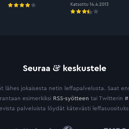
Katsottu 14.4.2013
&
Seuraa
keskustele
yvät lähes jokaisesta netin leffapalvelusta. Saat 
urantaan esimerkiksi
RSS-syötteen
tai Twitterin
#
evista palveluista löydät kätevästi leffasuosituks