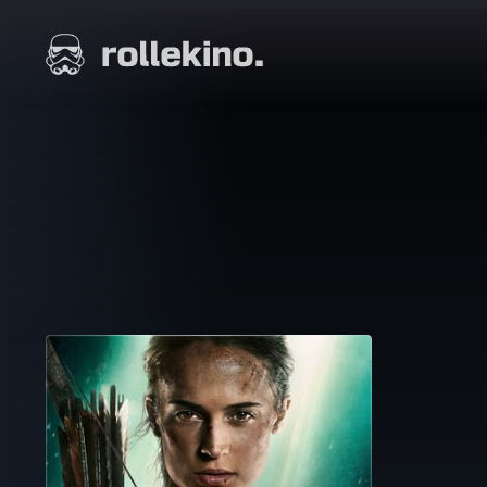
Siirry
suoraan
Elokuvat ja elokuva-arviot | Rollekino.fi
sisältöön
Fiilistelyä
lopputekstien
jälkeen.