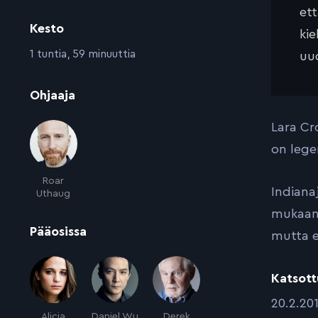
et
Kesto
kie
:
1 tuntia, 59 minuuttia
uud
:
Ohjaaja
Lara Cr
on leg
Roar
Indiana
Uthaug
mukaans
:
Pääosissa
mutta e
Katsott
:
20.2.20
Alicia
Daniel Wu
Derek