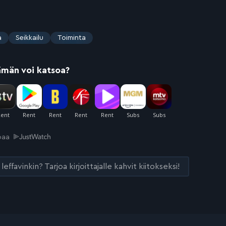
a
Seikkailu
Toiminta
ämän voi katsoa?
joaa
leffavinkin? Tarjoa kirjoittajalle kahvit kiitokseksi!