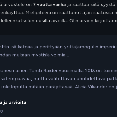
tä arvostelu on
7 vuotta vanha
ja saattaa siitä syystä
lenkäyttöä. Mielipiteeni on saattanut ajan saatossa 
elleenkatselun uusilla aivoilla. Olin arvion kirjoittam
oftin isä katoaa ja perittyään yrittäjämogulin imperi
endan mukaan mystisiä voimia…
jonesmainen Tomb Raider vuosimallia 2018 on toimin
atempaavaa, mutta valitettavan unohdettava pätkä. 
i ole lopulta mitään päräyttävää. Alicia Vikander on 
u ja arvioitu
19