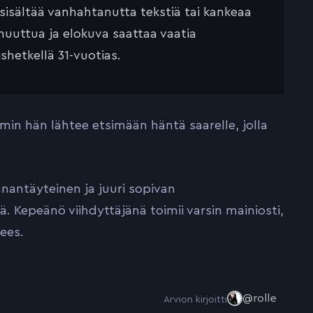
 sisältää vanhahtanutta tekstiä tai kankeaa
muuttua ja elokuva saattaa vaatia
ishetkellä 31-vuotias.
umin hän lähtee etsimään häntä saarelle, jolla
nantäyteinen ja juuri sopivan
Kepeänö viihdyttäjänä toimii varsin mainiosti,
jees.
@rolle
Arvion kirjoitti