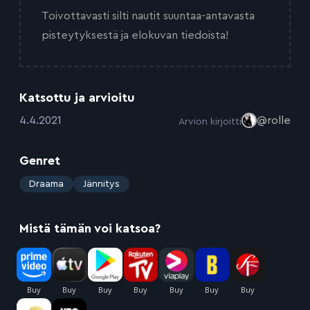
Toivottavasti silti nautit suuntaa-antavasta
pisteytyksestä ja elokuvan tiedoista!
Katsottu ja arvioitu
:
4.4.2021
@rolle
Arvion kirjoitti
Genret
:
Draama
Jännitys
Mistä tämän voi katsoa?