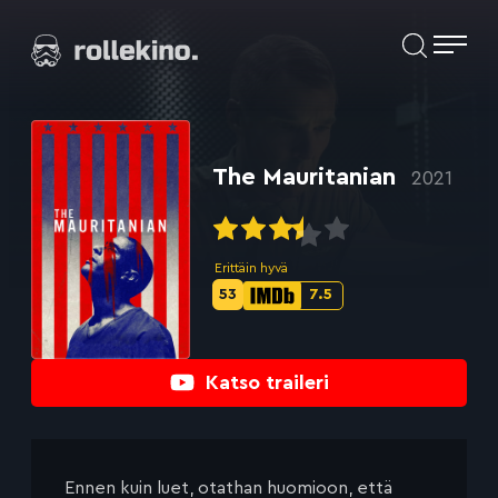
Siirry
Elokuvat ja elokuva-arviot | Rollekino.fi
suoraan
sisältöön
Fiilistelyä
lopputekstien
jälkeen.
The Mauritanian
2021
Erittäin hyvä
53
7.5
Metascore-
IMDb-
pisteet:
pisteet:
Katso traileri
Ennen kuin luet, otathan huomioon, että