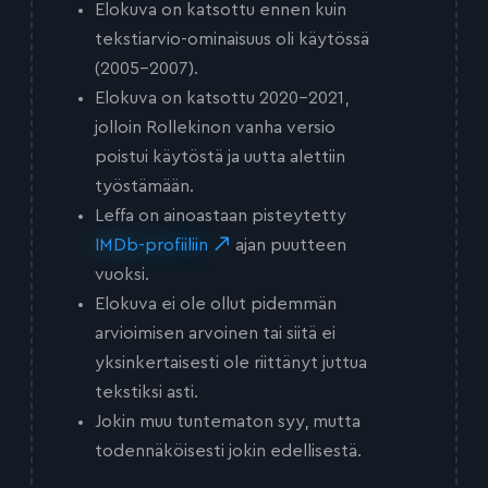
Elokuva on katsottu ennen kuin
tekstiarvio-ominaisuus oli käytössä
(2005-2007).
Elokuva on katsottu 2020-2021,
jolloin Rollekinon vanha versio
poistui käytöstä ja uutta alettiin
työstämään.
Leffa on ainoastaan pisteytetty
IMDb-profiiliin
ajan puutteen
vuoksi.
Elokuva ei ole ollut pidemmän
arvioimisen arvoinen tai siitä ei
yksinkertaisesti ole riittänyt juttua
tekstiksi asti.
Jokin muu tuntematon syy, mutta
todennäköisesti jokin edellisestä.