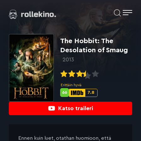
Siirry
Elokuvat ja elokuva-arviot | Rollekino.fi
suoraan
sisältöön
Fiilistelyä
lopputekstien
jälkeen.
The Hobbit: The
Desolation of Smaug
2013
Erittäin hyvä
66
7.8
Metascore-
IMDb-
pisteet:
pisteet:
Katso traileri
Ennen kuin luet, otathan huomioon, että