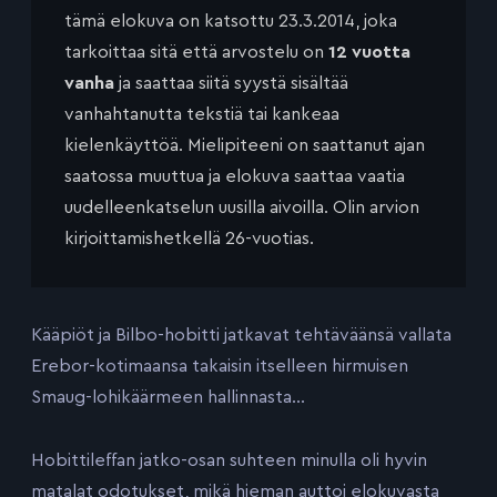
tämä elokuva on katsottu 23.3.2014, joka
tarkoittaa sitä että arvostelu on
12 vuotta
vanha
ja saattaa siitä syystä sisältää
vanhahtanutta tekstiä tai kankeaa
kielenkäyttöä. Mielipiteeni on saattanut ajan
saatossa muuttua ja elokuva saattaa vaatia
uudelleenkatselun uusilla aivoilla. Olin arvion
kirjoittamishetkellä 26-vuotias.
Kääpiöt ja Bilbo-hobitti jatkavat tehtäväänsä vallata
Erebor-kotimaansa takaisin itselleen hirmuisen
Smaug-lohikäärmeen hallinnasta…
Hobittileffan jatko-osan suhteen minulla oli hyvin
matalat odotukset, mikä hieman auttoi elokuvasta