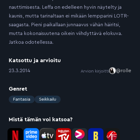
nauttimisesta. Leffa on edelleen hyvin näytelty ja
kaunis, mutta tarinaltaan ei mikään lempparini LOTR-
saagasta. Pieni paikallaan junnaavus vähän häiritsi,
mutta kokonaisuutena oikein viihdyttävä elokuva.
Jatkoa odotellessa.
Katsottu ja arvioitu
:
23.3.2014
@rolle
Arvion kirjoitti
Genret
:
Fantasia
Seikkailu
Mistä tämän voi katsoa?