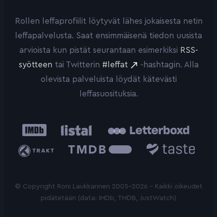
Rollen leffaprofiilit löytyvät lähes jokaisesta netin
leffapalvelusta. Saat ensimmäisenä tiedon uusista
arvioista kun pistät seurantaan esimerkiksi
RSS-
syötteen
tai Twitterin
#leffat
-hashtagin. Alla
olevista palveluista löydät kätevästi
leffasuosituksia.
IMDb
Listal
Letterboxd
Trakt
The
Taste.io
Movie
Database
© Copyright Roni Laukkarinen 2005-2026 - Kaikki oikeudet
pidätetään (data: IMDb, TMDB, JustWatch)