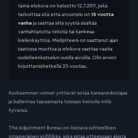
tämä elokuva on katsottu 12.7.2011, joka
tarkoittaa sitä että arvostelu on
15 vuotta
vanha
ja saattaa siitä syystä sisältää
vanhahtanutta tekstiä tai kankeaa
kielenkäyttöä. Mielipiteeni on saattanut ajan
saatossa muuttua ja elokuva saattaa vaatia
uudelleenkatselun uusilla aivoilla. Olin arvion
kirjoittamishetkellä 23-vuotias.
Korkeammat voimat yrittävät estää kansanedustajaa
ja ballerinaa tapaamasta toisiaan keinolla millä
hyvänsä.
The Adjustment Bureau on loistava suhteellisen
omaperäinen scififilkka, joka pitää otteessaan alusta