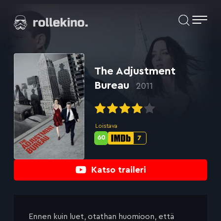
Siirry
Elokuvat ja elokuva-arviot | Rollekino.fi
suoraan
sisältöön
Fiilistelyä
lopputekstien
jälkeen.
The Adjustment
Bureau
2011
Loistava
60
7
Metascore-
IMDb-
pisteet:
pisteet:
Katso traileri
Ennen kuin luet, otathan huomioon, että