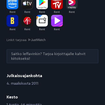
Linkit tarjoaa
Saitko leffavinkin? Tarjoa kirjoittajalle kahvit
kiitokseksi!
Julkaisuajankohta
:
4. maaliskuuta 2011
Kesto
:
1 tuntia, 46 minuuttia