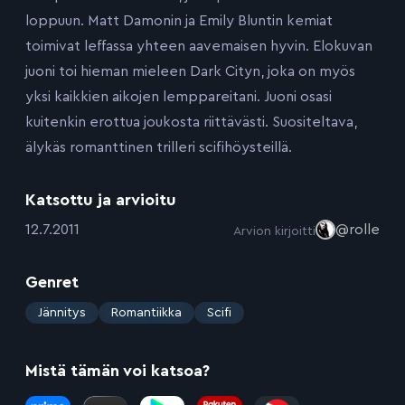
loppuun. Matt Damonin ja Emily Bluntin kemiat
toimivat leffassa yhteen aavemaisen hyvin. Elokuvan
juoni toi hieman mieleen Dark Cityn, joka on myös
yksi kaikkien aikojen lemppareitani. Juoni osasi
kuitenkin erottua joukosta riittävästi. Suositeltava,
älykäs romanttinen trilleri scifihöysteillä.
Katsottu ja arvioitu
:
12.7.2011
@rolle
Arvion kirjoitti
Genret
:
Jännitys
Romantiikka
Scifi
Mistä tämän voi katsoa?