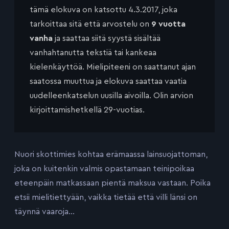
tämä elokuva on katsottu 4.3.2017, joka
tarkoittaa sitä että arvostelu on
9 vuotta
vanha
ja saattaa siitä syystä sisältää
vanhahtanutta tekstiä tai kankeaa
kielenkäyttöä. Mielipiteeni on saattanut ajan
saatossa muuttua ja elokuva saattaa vaatia
uudelleenkatselun uusilla aivoilla. Olin arvion
kirjoittamishetkellä 29-vuotias.
Nuori skottimies kohtaa erämaassa lainsuojattoman,
joka on kuitenkin valmis opastamaan teinipoikaa
eteenpäin matkassaan pientä maksua vastaan. Poika
etsii mielitiettyään, vaikka tietää että villi länsi on
täynnä vaaroja…