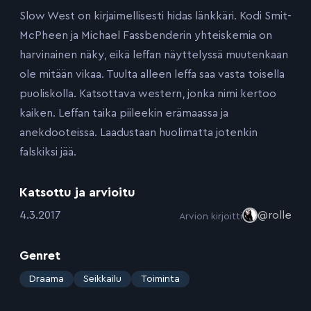
Slow West on kirjaimellisesti hidas länkkäri. Kodi Smit-
McPheen ja Michael Fassbenderin yhteiskemia on
harvinainen näky, eikä leffan näyttelyssä muutenkaan
ole mitään vikaa. Tuulta alleen leffa saa vasta toisella
puoliskolla. Katsottava western, jonka nimi kertoo
kaiken. Leffan taika piileekin erämaassa ja
anekdooteissa. Laadustaan huolimatta jotenkin
falskiksi jää.
Katsottu ja arvioitu
:
4.3.2017
@rolle
Arvion kirjoitti
Genret
:
Draama
Seikkailu
Toiminta