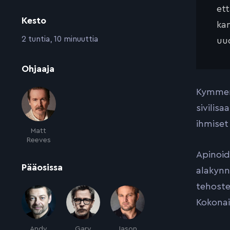
et
Kesto
kan
:
2 tuntia, 10 minuuttia
uud
:
Ohjaaja
Kymmene
sivilisa
ihmiset
Matt
Reeves
Apinoid
:
Pääosissa
alakynn
tehoste
Kokonai
Andy
Gary
Jason