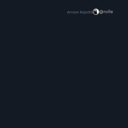
@rolle
Arvion kirjoitti