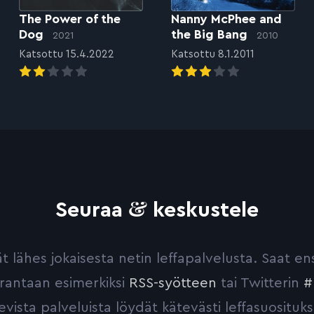
The Power of the
Nanny McPhee and
Dog
the Big Bang
2021
2010
Katsottu 15.4.2022
Katsottu 8.1.2011
&
Seuraa
keskustele
yvät lähes jokaisesta netin leffapalvelusta. Saat 
urantaan esimerkiksi
RSS-syötteen
tai Twitterin
#
evista palveluista löydät kätevästi leffasuosituks