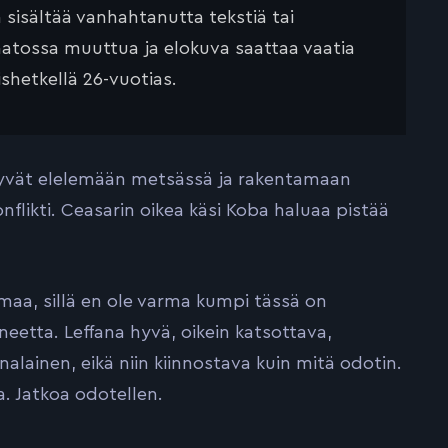
ä sisältää vanhahtanutta tekstiä tai
saatossa muuttua ja elokuva saattaa vaatia
ishetkellä 26-vuotias.
tyvät elelemään metsässä ja rakentamaan
onflikti. Ceasarin oikea käsi Koba haluaa pistää
a, sillä en ole varma kumpi tässä on
neetta. Leffana hyvä, oikein katsottava,
alainen, eikä niin kiinnostava kuin mitä odotin.
. Jatkoa odotellen.