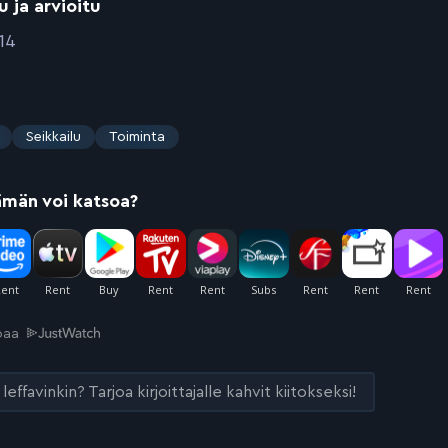
u ja arvioitu
14
Seikkailu
Toiminta
ämän voi katsoa?
joaa
leffavinkin? Tarjoa kirjoittajalle kahvit kiitokseksi!