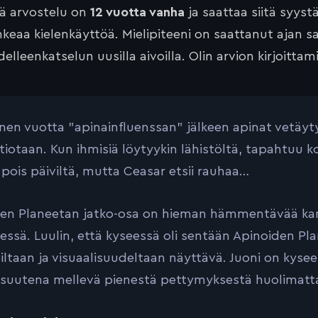
tä arvostelu on
12 vuotta vanha
ja saattaa siitä syyst
keaa kielenkäyttöä. Mielipiteeni on saattanut ajan 
elleenkatselun uusilla aivoilla. Olin arvion kirjoittam
n vuotta ”apinainfluenssan” jälkeen apinat vetäy
atiotaan. Kun ihmisiä löytyykin lähistöltä, tapahtuu k
 pois päiviltä, mutta Ceasar etsii rauhaa…
en Planeetan jatko-osa on hieman hämmentävää kama
essä. Luulin, että kyseessä oli sentään Apinoiden Pla
iltaan ja visuaalisuudeltaan näyttävä. Juoni on kyseen
suutena mellevä pienestä pettymyksestä huolimatta