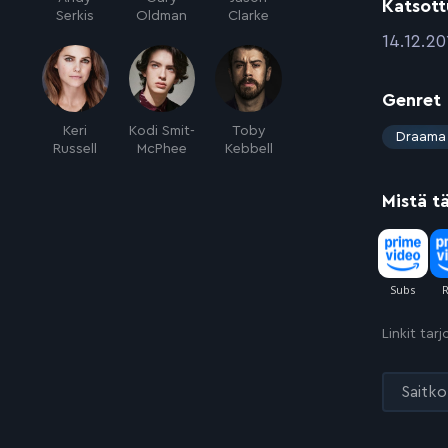
Katsott
Serkis
Oldman
Clarke
:
14.12.20
Genret
Keri
Kodi Smit-
Toby
:
Draama
Russell
McPhee
Kebbell
Mistä t
Linkit tar
Saitko 