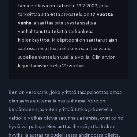
tämä elokuva on katsottu 19.2.2009, joka
tarkoittaa sitä että arvostelu on
17 vuotta
vanha
ja saattaa siitä syystä sisältää
vanhahtanutta tekstiä tai kankeaa
kielenkäyttöä. Mielipiteeni on saattanut ajan
saatossa muuttua ja elokuva saattaa vaatia
uudelleenkatselun uusilla aivoilla. Olin arvion
kirjoittamishetkellä 21-vuotias.
Ben on verokarhu, joka yrittää tasapainottaa omaa
elämäänsä auttamalla muita ihmisiä. Verojen
keräämisen sijaan Ben yrittää tutkia ja koetella
valtiolle velkaa olevia satunnaisia ihmisiä, ovatko he
hyviä vai pahoja. Mies auttaa ihmisiä jotka kokee
hyviksi ja auttaa taloudellisessa ahdingossa olleita,