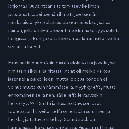
lahjoittaa luuydintään sitä tarvitseville ilman
puudutusta… seitsemän ihmistä, seitsemän
muukalaista, yksi salaisuus, sokea muusikko, sairas
nainen, jolla on 3-5 prosentin todennäköisyys selvitä
hengissä, ja Ben, joka tahtoo antaa lahjan niille, ketkä
sen ansaitsevat.
Meni hetki ennen kuin pääsin elokuvasta jyvälle, se
nimittäin alkoi aika hitaasti. Asiat oli melko vaikea
jäsennellä paikoilleen, mutta loppua kohden ei
voinut muuta kuin hämmästellä. Nyyhkyleffa, mutta
erinomainen sellainen. Tälle leffalle raavaskin
herkistyy. Will Smith ja Rosario Dawson ovat
rooleissaan huikeita. Leffa on erittäin surullinen ja
herkkä, ja taitavasti tehty. Soundtrack on
harmoniassa koko juonen kanssa. Pistää miettimään