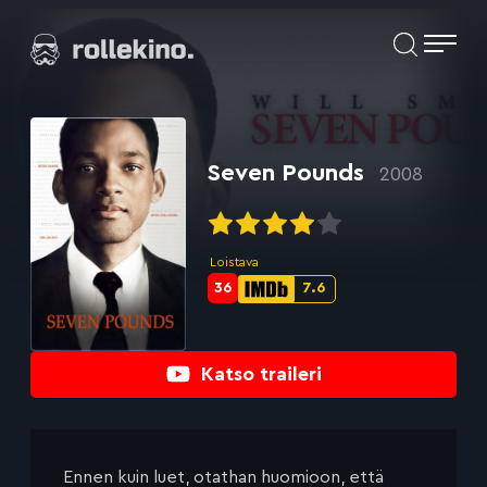
Siirry
Elokuvat ja elokuva-arviot | Rollekino.fi
suoraan
sisältöön
Fiilistelyä
lopputekstien
jälkeen.
Seven Pounds
2008
Loistava
36
7.6
Metascore-
IMDb-
pisteet:
pisteet:
Katso traileri
Ennen kuin luet, otathan huomioon, että