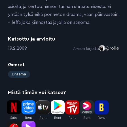
asioita, ja kertoo hienon tarinan uhrautumisesta. Ei
yhtään tylsä eikä ponneton draama, vaan päinvastoin
– leffa joka kiinnostaa ja jolla on sanoma.
Katsottu ja arvioitu
:
19.2.2009
@rolle
Arvion kirjoitti
Genret
:
Draama
Mistä tämän voi katsoa?