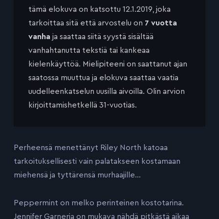
tämä elokuva on katsottu 12.1.2019, joka
tarkoittaa sitä että arvostelu on
7 vuotta
vanha
ja saattaa siitä syystä sisältää
vanhahtanutta tekstiä tai kankeaa
kielenkäyttöä. Mielipiteeni on saattanut ajan
saatossa muuttua ja elokuva saattaa vaatia
uudelleenkatselun uusilla aivoilla. Olin arvion
kirjoittamishetkellä 31-vuotias.
Perheensä menettänyt Riley North katoaa
tarkoituksellisesti vain palatakseen kostamaan
miehensä ja tyttärensä murhaajille…
Peppermint on melko perinteinen kostotarina.
Jennifer Garneria on mukava nähdä pitkästä aikaa