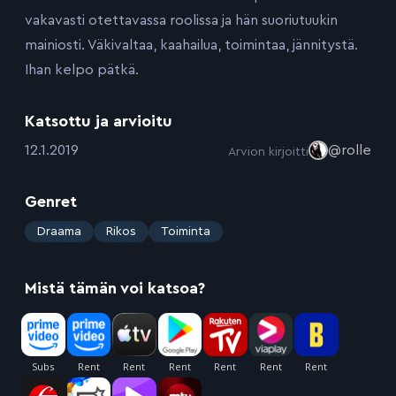
vakavasti otettavassa roolissa ja hän suoriutuukin
mainiosti. Väkivaltaa, kaahailua, toimintaa, jännitystä.
Ihan kelpo pätkä.
Katsottu ja arvioitu
:
12.1.2019
@rolle
Arvion kirjoitti
Genret
:
Draama
Rikos
Toiminta
Mistä tämän voi katsoa?