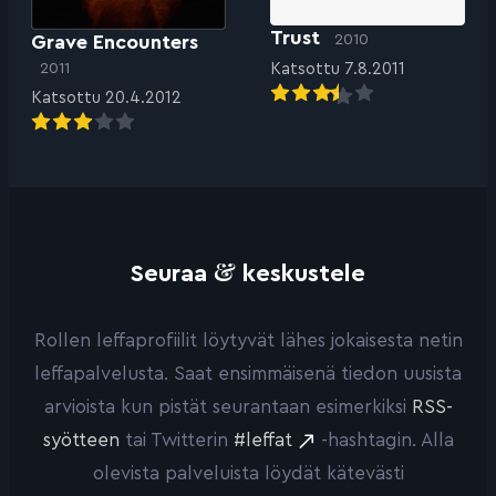
Trust
Grave Encounters
2010
2011
Katsottu 7.8.2011
Katsottu 20.4.2012
&
Seuraa
keskustele
Rollen leffaprofiilit löytyvät lähes jokaisesta netin
leffapalvelusta. Saat ensimmäisenä tiedon uusista
arvioista kun pistät seurantaan esimerkiksi
RSS-
syötteen
tai Twitterin
#leffat
-hashtagin. Alla
olevista palveluista löydät kätevästi