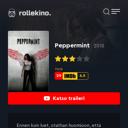
Siirry
Elokuvat ja elokuva-arviot | Rollekino.fi
suoraan
sisältöön
Fiilistelyä
lopputekstien
jälkeen.
Peppermint
2018
Hyvä
29
6.5
Metascore-
IMDb-
pisteet:
pisteet:
Katso traileri
Ennen kuin luet, otathan huomioon, että