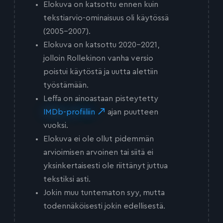
Elokuva on katsottu ennen kuin
tekstiarvio-ominaisuus oli käytössä
(2005-2007).
Elokuva on katsottu 2020-2021,
jolloin Rollekinon vanha versio
poistui käytöstä ja uutta alettiin
työstämään.
Leffa on ainoastaan pisteytetty
IMDb-profiiliin
ajan puutteen
vuoksi.
Elokuva ei ole ollut pidemmän
arvioimisen arvoinen tai siitä ei
yksinkertaisesti ole riittänyt juttua
tekstiksi asti.
Jokin muu tuntematon syy, mutta
todennäköisesti jokin edellisestä.