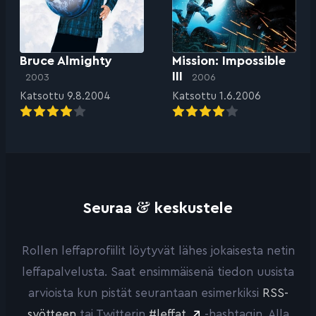
Bruce Almighty
Mission: Impossible
III
2003
2006
Katsottu 9.8.2004
Katsottu 1.6.2006
&
Seuraa
keskustele
Rollen leffaprofiilit löytyvät lähes jokaisesta netin
leffapalvelusta. Saat ensimmäisenä tiedon uusista
arvioista kun pistät seurantaan esimerkiksi
RSS-
syötteen
tai Twitterin
#leffat
-hashtagin. Alla