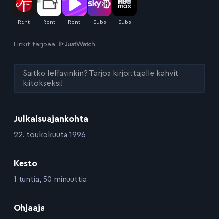
Linkit tarjoaa
Saitko leffavinkin? Tarjoa kirjoittajalle kahvit
kiitokseksi!
Julkaisuajankohta
:
22. toukokuuta 1996
Kesto
:
1 tuntia, 50 minuuttia
:
Ohjaaja