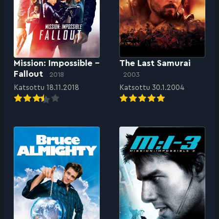
Mission: Impossible –
The Last Samurai
Fallout
2018
2003
Katsottu 18.11.2018
Katsottu 30.1.2004