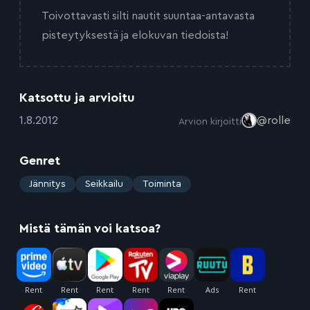
Toivottavasti silti nautit suuntaa-antavasta
pisteytyksestä ja elokuvan tiedoista!
Katsottu ja arvioitu
:
1.8.2012
@rolle
Arvion kirjoitti
Genret
:
Jännitys
Seikkailu
Toiminta
Mistä tämän voi katsoa?