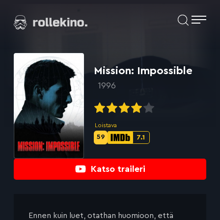
Siirry
Elokuvat ja elokuva-arviot | Rollekino.fi
suoraan
sisältöön
Fiilistelyä
lopputekstien
jälkeen.
Mission: Impossible
1996
Loistava
59
7.1
Metascore-
IMDb-
pisteet:
pisteet:
Katso traileri
Ennen kuin luet, otathan huomioon, että