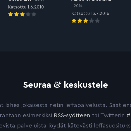
2014
Katsottu 1.6.2010
Katsottu 13.7.2016
&
Seuraa
keskustele
yvät lähes jokaisesta netin leffapalvelusta. Saat 
urantaan esimerkiksi
RSS-syötteen
tai Twitterin
#
evista palveluista löydät kätevästi leffasuosituks