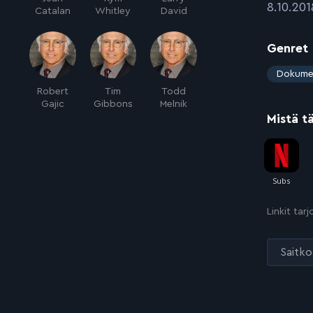
:
8.10.201
Catalan
Whitley
David
Genret
:
Dokume
Robert
Tim
Todd
Gajic
Gibbons
Melnik
Mistä t
Linkit tar
Saitko 