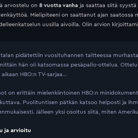
tä arvostelu on
8 vuotta vanha
ja saattaa siitä syystä
lenkäyttöä. Mielipiteeni on saattanut ajan saatossa 
elleenkatselun uusilla aivoilla. Olin arvion kirjoittam
talan pidätettiin vuosituhannen taitteessa murhasta, 
nimittäin hän oli katsomassa pesäpallo-ottelua. Ott
 aikaan HBO:n TV-sarjaa…
ot on erittäin mielenkiintoinen HBO:n minidokumentt
ikuttava. Puolituntisen pätkän katsoo helposti ja ih
nmukaisesti. Jälleen yksi osoitus siitä, miten Amerika
u ja arvioitu