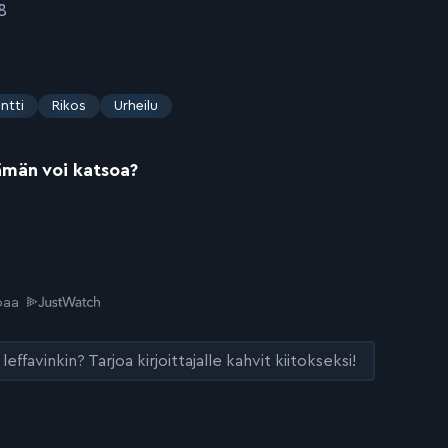
8
ntti
Rikos
Urheilu
ämän voi katsoa?
joaa
leffavinkin? Tarjoa kirjoittajalle kahvit kiitokseksi!