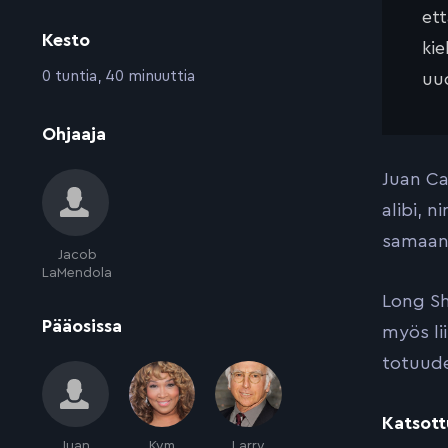
et
Kesto
kie
:
0 tuntia, 40 minuuttia
uud
:
Ohjaaja
Juan Ca
alibi, 
samaan
Jacob
LaMendola
Long Sh
:
Pääosissa
myös li
totuude
Katsott
Juan
Kym
Larry