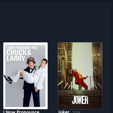
I Now Pronounce
Joker
2019