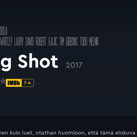
DOLA
WHITLEY
LARRY DAVID
ROBERT GAJIC
TIM GIBBONS
TODD MELNIK
g Shot
2017
7.4
IMDb-
pisteet:
en kuin luet, otathan huomioon, että tämä elokuva on