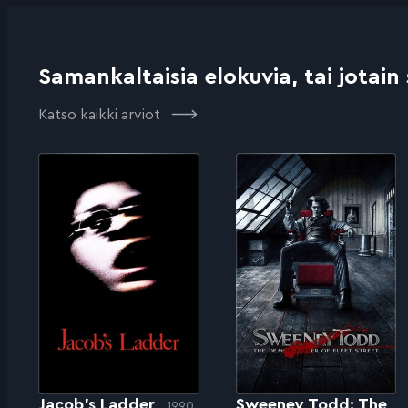
Samankaltaisia elokuvia, tai jotain
Katso kaikki arviot
Jacob’s Ladder
Sweeney Todd: The
1990