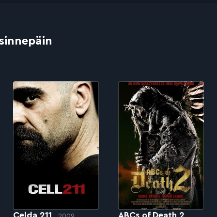
 sinnepäin
Celda 211
ABCs of Death 2
2009