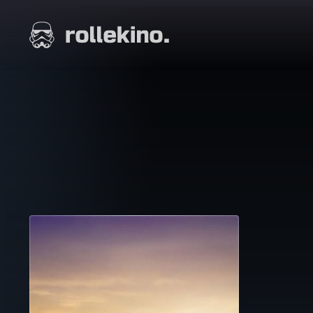
Siirry
suoraan
Elokuvat ja elokuva-arviot | Rollekino.fi
sisältöön
Fiilistelyä
lopputekstien
jälkeen.