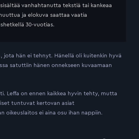
 sisältää vanhahtanutta tekstiä tai kankeaa
muuttua ja elokuva saattaa vaatia
ishetkellä 30-vuotias.
jota hän ei tehnyt. Hänellä oli kuitenkin hyvä
elussa satuttiin hänen onnekseen kuvaamaan
i. Leffa on ennen kaikkea hyvin tehty, mutta
miset tuntuvat kertovan asiat
n oikeuslaitos ei aina osu ihan nappiin.