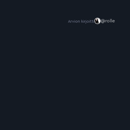
@rolle
Arvion kirjoitti