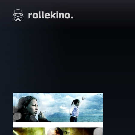
Siirry
suoraan
Elokuvat ja elokuva-arviot | Rollekino.fi
sisältöön
Fiilistelyä
lopputekstien
jälkeen.