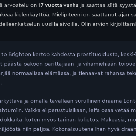
tä arvostelu on
17 vuotta vanha
ja saattaa siitä syyst
keaa kielenkäyttöä. Mielipiteeni on saattanut ajan 
elleenkatselun uusilla aivoilla. Olin arvion kirjoittam
to Brighton kertoo kahdesta prostituoidusta, keski-ik
ät päästä pakoon parittajiaan, ja vihamiehiään toip
ärjää normaalissa elämässä, ja tienaavat rahansa teke
…
ärkyttävä ja omalla tavallaan surullinen draama Lon
ahtumiin. Vaikka ei perustuisikaan, leffa osaa vetää 
idokkaita, kuten myös tarinan kuljetus. Makuasia, mu
miljööstä niin paljoa. Kokonaisuutena ihan hyvä draam