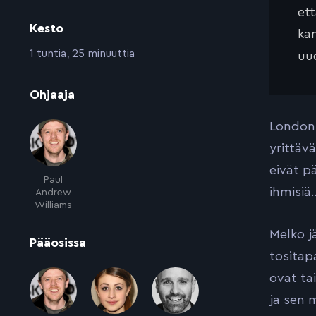
et
Kesto
kan
:
1 tuntia, 25 minuuttia
uud
:
Ohjaaja
London 
yrittäv
eivät p
Paul
ihmisiä
Andrew
Williams
Melko j
:
Pääosissa
tositap
ovat ta
ja sen 