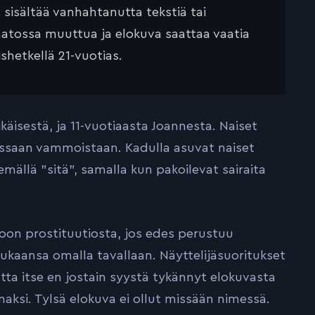
ä sisältää vanhahtanutta tekstiä tai
saatossa muuttua ja elokuva saattaa vaatia
ishetkellä 21-vuotias.
äisestä, ja 11-vuotiaasta Joannesta. Naiset
uessaan vammoistaan. Kadulla asuvat naiset
mällä ”sitä”, samalla kun pakoilevat sairaita
toon prostituutiosta, jos edes perustuu
mukaansa omalla tavallaan. Näyttelijäsuoritukset
tta itse en jostain syystä tykännyt elokuvasta
aksi. Tylsä elokuva ei ollut missään nimessä.