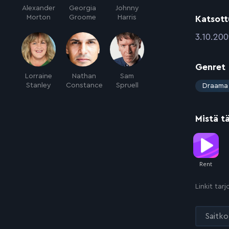
Alexander
Georgia
Johnny
Morton
Groome
Harris
Katsott
:
3.10.20
Genret
Lorraine
Nathan
Sam
:
Stanley
Constance
Spruell
Draama
Mistä t
Linkit tar
Saitko 