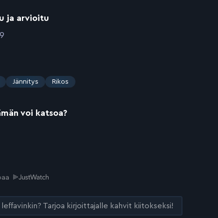
u ja arvioitu
09
Jännitys
Rikos
ämän voi katsoa?
joaa
leffavinkin? Tarjoa kirjoittajalle kahvit kiitokseksi!