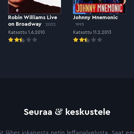
Robin Williams Live
Johnny Mnemonic
on Broadway
2002
1995
Katsottu 1.6.2010
Katsottu 11.2.2013
&
Seuraa
keskustele
yvät lähes jokaisesta netin leffapalvelusta. Saat 