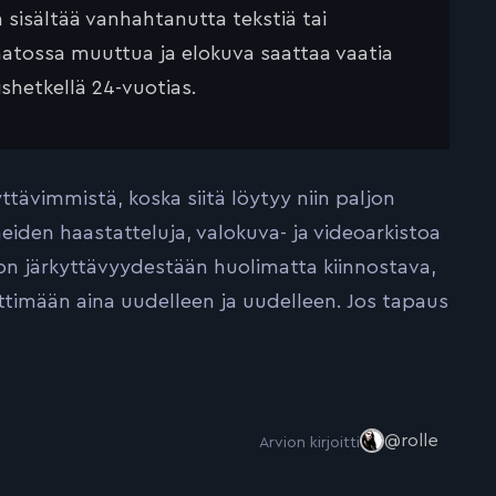
ä sisältää vanhahtanutta tekstiä tai
saatossa muuttua ja elokuva saattaa vaatia
ishetkellä 24-vuotias.
tävimmistä, koska siitä löytyy niin paljon
iden haastatteluja, valokuva- ja videoarkistoa
on järkyttävyydestään huolimatta kiinnostava,
ttimään aina uudelleen ja uudelleen. Jos tapaus
@rolle
Arvion kirjoitti