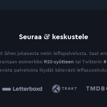
&
Seuraa
keskustele
yvät lähes jokaisesta netin leffapalvelusta. Saat 
urantaan esimerkiksi
RSS-syötteen
tai Twitterin
#
evista palveluista löydät kätevästi leffasuosituks
tterboxd
Trakt
The
Movie