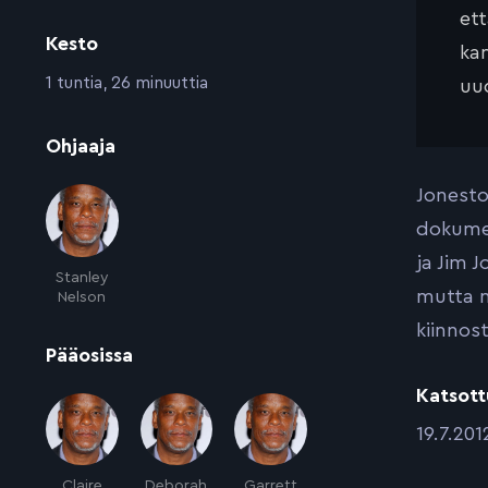
et
Kesto
kan
:
1 tuntia, 26 minuuttia
uud
:
Ohjaaja
Jonesto
dokumen
ja Jim 
Stanley
mutta n
Nelson
kiinnos
:
Pääosissa
Katsott
:
19.7.201
Claire
Deborah
Garrett