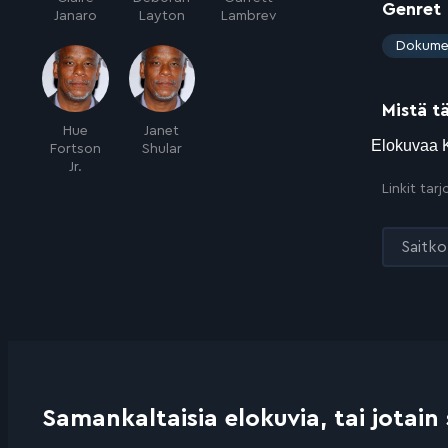
Genret
Janaro
Layton
Lambrev
:
Dokume
Mistä t
Hue
Janet
Fortson
Shular
Jr.
Linkit tar
Saitko 
Samankaltaisia elokuvia, tai jotain