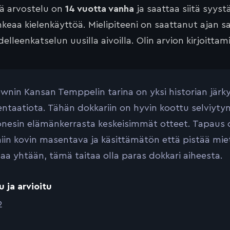
tä arvostelu on
14 vuotta vanha
ja saattaa siitä syyst
keaa kielenkäyttöä. Mielipiteeni on saattanut ajan 
elleenkatselun uusilla aivoilla. Olin arvion kirjoittam
wnin Kansan Temppelin tarina on yksi historian järkyt
taatiota. Tähän dokkariin on hyvin koottu selviytyne
Jonesin elämänkerrasta keskeisimmät otteet. Tapaus 
iin kovin masentava ja käsittämätön että pistää mie
taa yhtään, tämä taitaa olla paras dokkari aiheesta.
u ja arvioitu
2