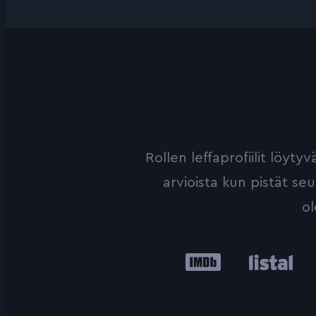
Rollen leffaprofiilit löyt
arvioista kun pistät se
ol
IMDb
Listal
Le