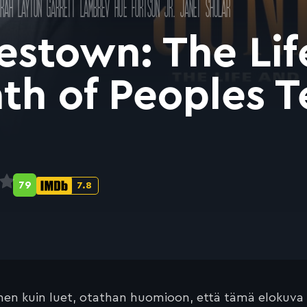
ORAH LAYTON
GARRETT LAMBREV
HUE FORTSON JR.
JANET SHULAR
estown: The Lif
th of Peoples 
79
7.8
Metascore-
IMDb-
pisteet:
pisteet:
en kuin luet, otathan huomioon, että tämä elokuva on