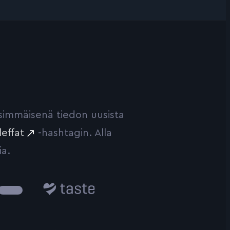
ensimmäisenä tiedon uusista
leffat
-hashtagin. Alla
ia.
Taste.io