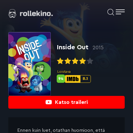
Siirry
Elokuvat ja elokuva-arviot | Rollekino.fi
suoraan
sisältöön
Fiilistelyä
lopputekstien
jälkeen.
Inside Out
2015
Loistava
94
8.1
Metascore-
IMDb-
pisteet:
pisteet:
Katso traileri
Ennen kuin luet, otathan huomioon, että