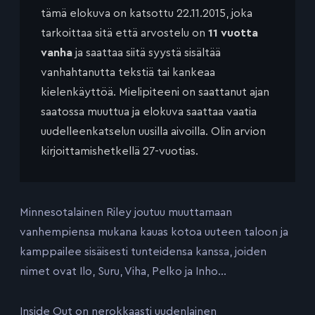
tämä elokuva on katsottu 22.11.2015, joka
tarkoittaa sitä että arvostelu on
11 vuotta
vanha
ja saattaa siitä syystä sisältää
vanhahtanutta tekstiä tai kankeaa
kielenkäyttöä. Mielipiteeni on saattanut ajan
saatossa muuttua ja elokuva saattaa vaatia
uudelleenkatselun uusilla aivoilla. Olin arvion
kirjoittamishetkellä 27-vuotias.
Minnesotalainen Riley joutuu muuttamaan
vanhempiensa mukana kauas kotoa uuteen taloon ja
kamppailee sisäisesti tunteidensa kanssa, joiden
nimet ovat Ilo, Suru, Viha, Pelko ja Inho…
Inside Out on nerokkaasti uudenlainen