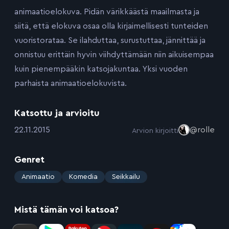
animaatioelokuva. Pidän värikkäästä maailmasta ja
siitä, että elokuva osaa olla kirjaimellisesti tunteiden
vuoristorataa. Se ilahduttaa, surustuttaa, jännittää ja
onnistuu erittäin hyvin viihdyttämään niin aikuisempaa
kuin pienempääkin katsojakuntaa. Yksi vuoden
parhaista animaatioelokuvista.
Katsottu ja arvioitu
:
22.11.2015
@rolle
Arvion kirjoitti
Genret
:
Animaatio
Komedia
Seikkailu
Mistä tämän voi katsoa?