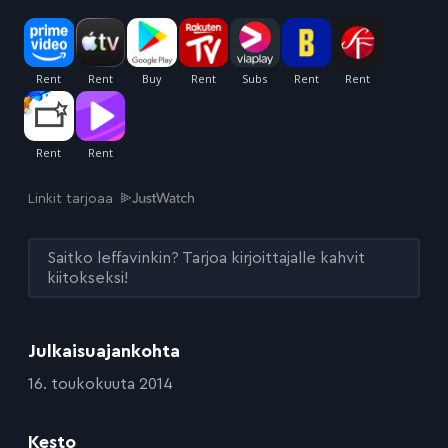
Linkit tarjoaa
Saitko leffavinkin? Tarjoa kirjoittajalle kahvit
kiitokseksi!
Julkaisuajankohta
:
16. toukokuuta 2014
Kesto