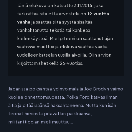
tämä elokuva on katsottu 3.11.2014, joka
tarkoittaa sitä että arvostelu on
12 vuotta
vanha
ja saattaa siitä syystä sisältää
vanhahtanutta tekstiä tai kankeaa
kielenkäyttöä. Mielipiteeni on saattanut ajan
saatossa muuttua ja elokuva saattaa vaatia
uudelleenkatselun uusilla aivoilla. Olin arvion
kirjoittamishetkellä 26-vuotias.
Japanissa poksahtaa ydinvoimala ja Joe Brodyn vaimo
kuolee onnettomuudessa. Poika Ford kasvaa ilman
äitiä ja pitää isäänsä haksahtaneena. Mutta kun isän
teoriat hirviöstä pitävätkin paikkaansa,
militanttipojan mieli muuttuu…