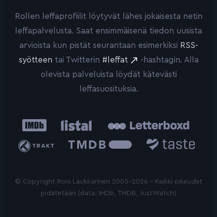
Rollen leffaprofiilit löytyvät lähes jokaisesta netin
leffapalvelusta. Saat ensimmäisenä tiedon uusista
arvioista kun pistät seurantaan esimerkiksi
RSS-
syötteen
tai Twitterin
#leffat
-hashtagin. Alla
olevista palveluista löydät kätevästi
leffasuosituksia.
IMDb
Listal
Letterboxd
Trakt
The
Taste.io
Movie
Database
© Copyright Roni Laukkarinen 2005-2026 - Kaikki oikeudet
pidätetään (data: IMDb, TMDB, JustWatch)