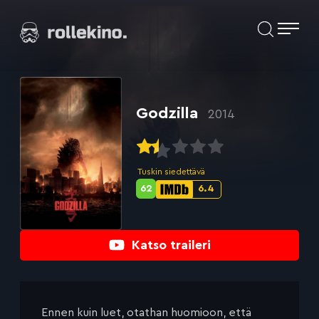
Siirry
Elokuvat ja elokuva-arviot | Rollekino.fi
suoraan
sisältöön
Fiilistelyä
lopputekstien
jälkeen.
Godzilla
2014
Tuskin siedettävä
62
6.4
Metascore-
IMDb-
pisteet:
pisteet:
Katso traileri
Ennen kuin luet, otathan huomioon, että