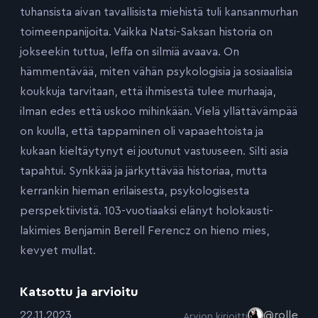
tuhansista aivan tavallisista miehistä tuli kansanmurhan
toimeenpanijoita. Vaikka Natsi-Saksan historia on
jokseekin tuttua, leffa on silmiä avaava. On
hämmentävää, miten vähän psykologisia ja sosiaalisia
koukkuja tarvitaan, että ihmisestä tulee murhaaja,
ilman edes että uskoo mihinkään. Vielä yllättävämpää
on kuulla, että tappaminen oli vapaaehtoista ja
kukaan kieltäytynyt ei joutunut vastuuseen. Silti asia
tapahtui. Synkkää ja järkyttävää historiaa, mutta
kerrankin hieman erilaisesta, psykologisesta
perspektiivistä. 103-vuotiaaksi elänyt holokausti-
lakimies Benjamin Berell Ferencz on hieno mies,
kevyet mullat.
Katsottu ja arvioitu
:
22.11.2023
@rolle
Arvion kirjoitti