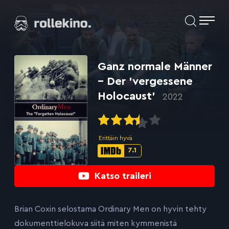
Siirry
Elokuvat ja elokuva-arviot | Rollekino.fi
suoraan
sisältöön
Fiilistelyä
lopputekstien
jälkeen.
Ganz normale Männer
– Der ’vergessene
Holocaust’
2022
Erittäin hyvä
7.1
IMDb-
pisteet:
Katso traileri
Brian Coxin selostama Ordinary Men on hyvin tehty
dokumenttielokuva siitä miten kymmenistä