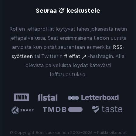
&
Seuraa
keskustele
Rollen leffaprofiilit löytyvät lähes jokaisesta netin
leffapalvelusta. Saat ensimmäisenä tiedon uusista
arvioista kun pistät seurantaan esimerkiksi
RSS-
syötteen
tai Twitterin
#leffat
-hashtagin. Alla
olevista palveluista löydät kätevästi
leffasuosituksia.
IMDb
Listal
Letterboxd
Trakt
The
Taste.io
Movie
Database
© Copyright Roni Laukkarinen 2005-2026 - Kaikki oikeudet