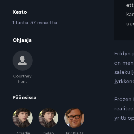
et
Kesto
kan
:
1 tuntia, 37 minuuttia
uud
:
Ohjaaja
Eddyn p
on menos
salakul
Courtney
jyrkke
Hunt
:
Pääosissa
Frozen 
realite
yritti 
Charlie
Dylan
Jay Klaitz