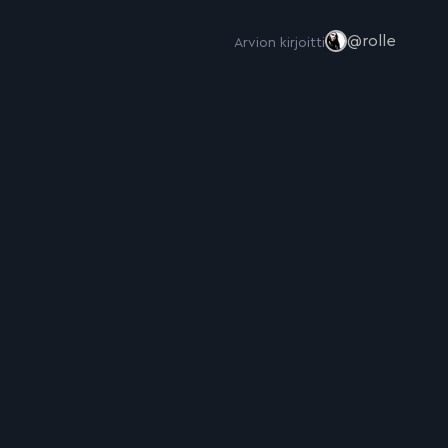
@rolle
Arvion kirjoitti