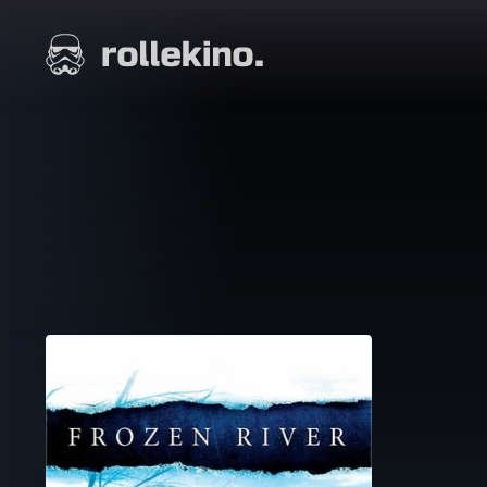
Siirry
suoraan
Elokuvat ja elokuva-arviot | Rollekino.fi
sisältöön
Fiilistelyä
lopputekstien
jälkeen.