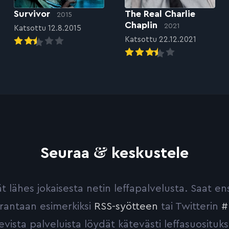
Survivor
The Real Charlie
2015
Chaplin
2021
Katsottu 12.8.2015
Katsottu 22.12.2021
&
Seuraa
keskustele
yvät lähes jokaisesta netin leffapalvelusta. Saat 
urantaan esimerkiksi
RSS-syötteen
tai Twitterin
#
evista palveluista löydät kätevästi leffasuosituks