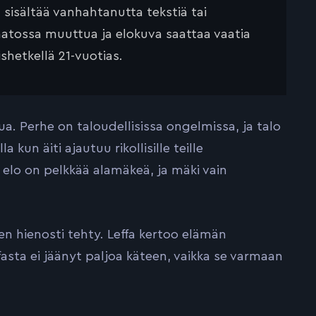
ä sisältää vanhahtanutta tekstiä tai
saatossa muuttua ja elokuva saattaa vaatia
ishetkellä 21-vuotias.
a. Perhe on taloudellisissa ongelmissa, ja talo
 kun äiti ajautuu rikollisille teille
elo on pelkkää alamäkeä, ja mäki vain
n hienosti tehty. Leffa kertoo elämän
ffasta ei jäänyt paljoa käteen, vaikka se varmaan