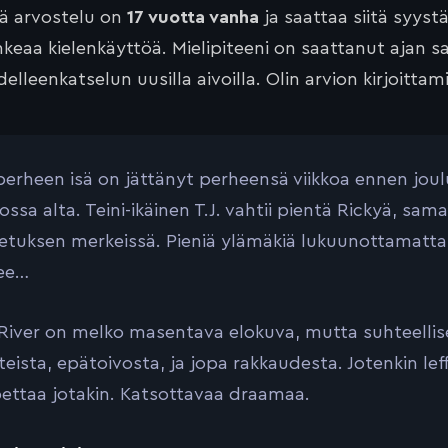
tä arvostelu on
17 vuotta vanha
ja saattaa siitä syyst
keaa kielenkäyttöä. Mielipiteeni on saattanut ajan 
elleenkatselun uusilla aivoilla. Olin arvion kirjoittam
erheen isä on jättänyt perheensä viikkoa ennen joulu
sa alta. Teini-ikäinen T.J. vahtii pientä Rickyä, samalla
jetuksen merkeissä. Pieniä ylämäkiä lukuunottamatta 
nee…
River on melko masentava elokuva, mutta suhteellise
eteista, epätoivosta, ja jopa rakkaudesta. Jotenkin le
opettaa jotakin. Katsottavaa draamaa.