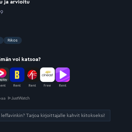
u ja arvioitu
09
Rikos
ämän voi katsoa?
joaa
leffavinkin? Tarjoa kirjoittajalle kahvit kiitokseksi!