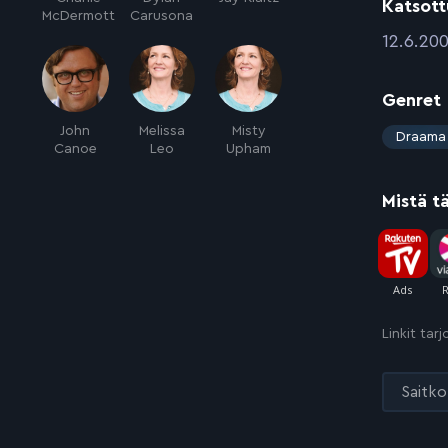
Katsott
McDermott
Carusona
:
12.6.20
Genret
John
Melissa
Misty
:
Draama
Canoe
Leo
Upham
Mistä t
Linkit tar
Saitko 