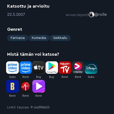
Katsottu ja arvioitu
:
22.5.2007
@rolle
Arvion kirjoitti
Genret
:
Fantasia
Komedia
Seikkailu
Mistä tämän voi katsoa?
Linkit tarjoaa