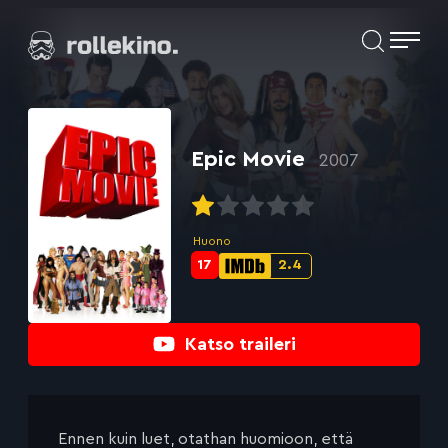
Siirry
Elokuvat ja elokuva-arviot | Rollekino.fi
suoraan
sisältöön
Fiilistelyä
lopputekstien
jälkeen.
Epic Movie
2007
Huono
17
2.4
Metascore-
IMDb-
pisteet:
pisteet:
Katso traileri
Ennen kuin luet, otathan huomioon, että