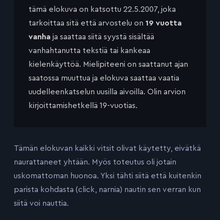
tämä elokuva on katsottu 22.5.2007, joka
tarkoittaa sitä että arvostelu on
19 vuotta
vanha
ja saattaa siitä syystä sisältää
vanhahtanutta tekstiä tai kankeaa
kielenkäyttöä. Mielipiteeni on saattanut ajan
saatossa muuttua ja elokuva saattaa vaatia
uudelleenkatselun uusilla aivoilla. Olin arvion
kirjoittamishetkellä 19-vuotias.
Tämän elokuvan kaikki vitsit olivat käytetty, eivätkä
naurattaneet yhtään. Myös toteutus oli jotain
uskomattoman huonoa. Yksi tähti siitä että kuitenkin
parista kohdasta (click, narnia) nautin sen verran kun
siitä voi nauttia.