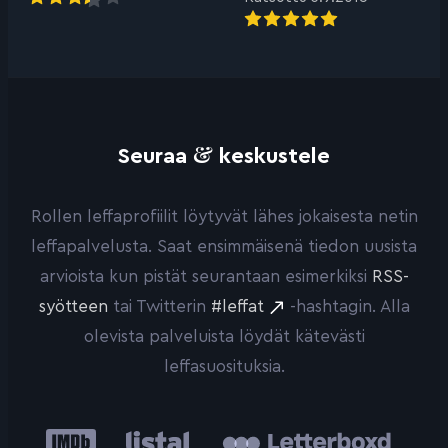
&
Seuraa
keskustele
Rollen leffaprofiilit löytyvät lähes jokaisesta netin
leffapalvelusta. Saat ensimmäisenä tiedon uusista
arvioista kun pistät seurantaan esimerkiksi
RSS-
syötteen
tai Twitterin
#leffat
-hashtagin. Alla
olevista palveluista löydät kätevästi
leffasuosituksia.