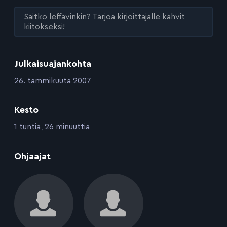
Saitko leffavinkin? Tarjoa kirjoittajalle kahvit
kiitokseksi!
Julkaisuajankohta
:
26. tammikuuta 2007
Kesto
:
1 tuntia, 26 minuuttia
:
Ohjaajat