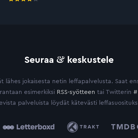
&
Seuraa
keskustele
yvät lähes jokaisesta netin leffapalvelusta. Saat 
urantaan esimerkiksi
RSS-syötteen
tai Twitterin
#
evista palveluista löydät kätevästi leffasuosituks
tterboxd
Trakt
The