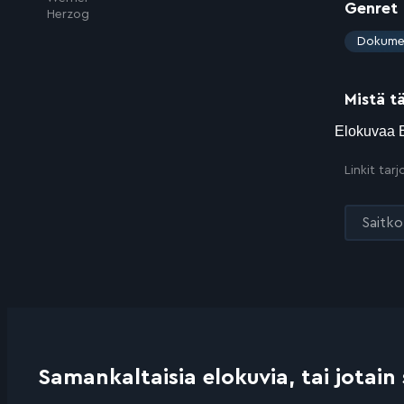
Genret
Herzog
:
Dokume
Mistä t
Linkit tar
Saitko 
Samankaltaisia elokuvia, tai jotain