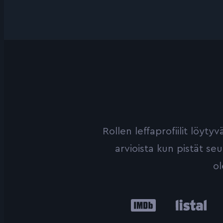
Rollen leffaprofiilit löyt
arvioista kun pistät se
ol
IMDb
Listal
Le