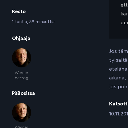
et
Kesto
kan
:
1 tuntia, 39 minuuttia
uud
:
Ohjaaja
Jos täm
tylsält
eteläna
Werner
aikana,
Herzog
jos poh
:
Pääosissa
Katsott
:
10.11.20
Werner