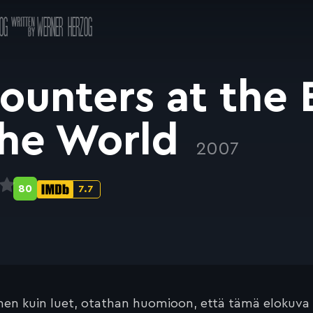
Käsikirjoitus
OG
WERNER HERZOG
a
ounters at the 
the World
2007
80
7.7
Metascore-
IMDb-
pisteet:
pisteet:
en kuin luet, otathan huomioon, että tämä elokuva on