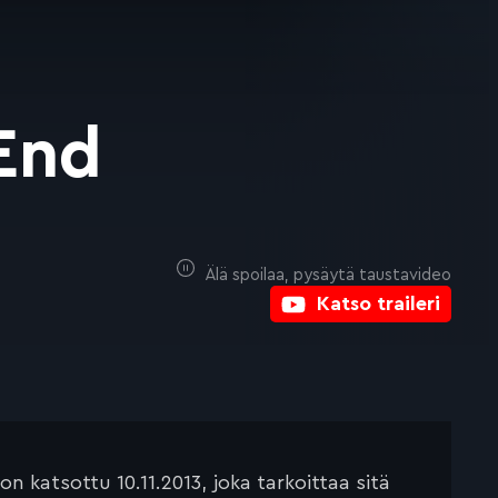
End
Älä spoilaa, pysäytä taustavideo
Katso traileri
 katsottu 10.11.2013, joka tarkoittaa sitä