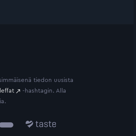
ensimmäisenä tiedon uusista
leffat
-hashtagin. Alla
ia.
Taste.io