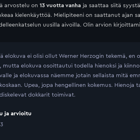
tä arvostelu on
13 vuotta vanha
ja saattaa siitä syyst
keaa kielenkäyttöä. Mielipiteeni on saattanut ajan 
elleenkatselun uusilla aivoilla. Olin arvion kirjoittam
ä elokuva ei olisi ollut Werner Herzogin tekemä, en ol
ä, mutta elokuva osoittautui todella hienoksi ja kiin
valle ja elokuvassa näemme jotain sellaista mitä
 koskaan. Upea, jopa hengellinen kokemus. Hienoja tar
diskelevat dokkarit toimivat.
u ja arvioitu
13