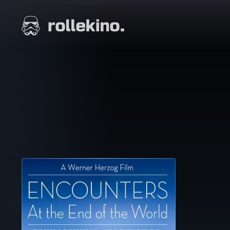
Siirry
suoraan
Elokuvat ja elokuva-arviot | Rollekino.fi
sisältöön
Fiilistelyä
lopputekstien
jälkeen.