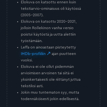
Elokuva on katsottu ennen kuin
tekstiarvio-ominaisuus oli käytössä
(2005-2007).
Elokuva on katsottu 2020-2021,
jolloin Rollekinon vanha versio
poistui käytöstä ja uutta alettiin
työstämään.
Leffa on ainoastaan pisteytetty
IMDb-profiiliin
ajan puutteen
vuoksi.
Elokuva ei ole ollut pidemmän
arvioimisen arvoinen tai siitä ei
yksinkertaisesti ole riittänyt juttua
tekstiksi asti.
Jokin muu tuntematon syy, mutta
todennäköisesti jokin edellisestä.