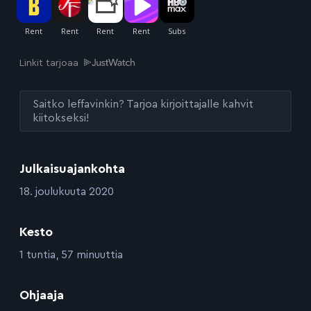
Linkit tarjoaa
Saitko leffavinkin? Tarjoa kirjoittajalle kahvit
kiitokseksi!
Julkaisuajankohta
:
18. joulukuuta 2020
Kesto
:
1 tuntia, 57 minuuttia
:
Ohjaaja