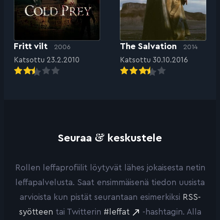
Fritt vilt
The Salvation
2006
2014
Katsottu 23.2.2010
Katsottu 30.10.2016
&
Seuraa
keskustele
Rollen leffaprofiilit löytyvät lähes jokaisesta netin
leffapalvelusta. Saat ensimmäisenä tiedon uusista
arvioista kun pistät seurantaan esimerkiksi
RSS-
syötteen
tai Twitterin
#leffat
-hashtagin. Alla