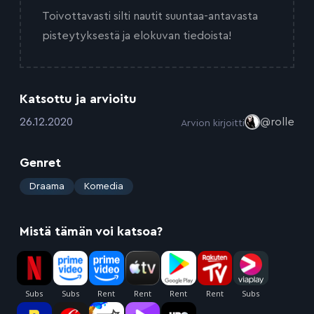
Toivottavasti silti nautit suuntaa-antavasta
pisteytyksestä ja elokuvan tiedoista!
Katsottu ja arvioitu
:
26.12.2020
@rolle
Arvion kirjoitti
Genret
:
Draama
Komedia
Mistä tämän voi katsoa?