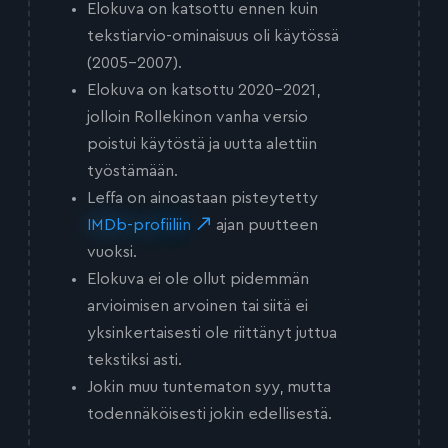
Elokuva on katsottu ennen kuin
tekstiarvio-ominaisuus oli käytössä
(2005-2007).
Elokuva on katsottu 2020-2021,
jolloin Rollekinon vanha versio
poistui käytöstä ja uutta alettiin
työstämään.
Leffa on ainoastaan pisteytetty
IMDb-profiiliin
ajan puutteen
vuoksi.
Elokuva ei ole ollut pidemmän
arvioimisen arvoinen tai siitä ei
yksinkertaisesti ole riittänyt juttua
tekstiksi asti.
Jokin muu tuntematon syy, mutta
todennäköisesti jokin edellisestä.