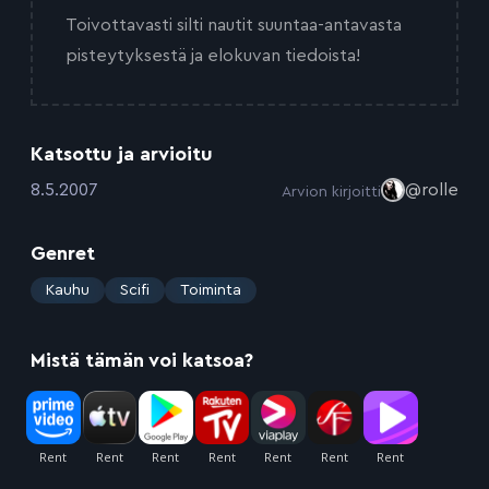
Toivottavasti silti nautit suuntaa-antavasta
pisteytyksestä ja elokuvan tiedoista!
Katsottu ja arvioitu
:
8.5.2007
@rolle
Arvion kirjoitti
Genret
:
Kauhu
Scifi
Toiminta
Mistä tämän voi katsoa?