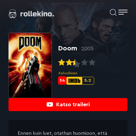
Siirry
Elokuvat ja elokuva-arviot | Rollekino.fi
suoraan
sisältöön
Fiilistelyä
lopputekstien
jälkeen.
Doom
2005
Kelvollinen
34
5.2
Metascore-
IMDb-
pisteet:
pisteet:
Katso traileri
Ennen kuin luet, otathan huomioon, että