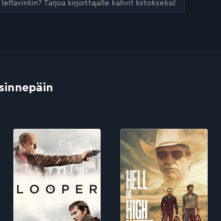
leffavinkin? Tarjoa kirjoittajalle kahvit kiitokseksi!
 sinnepäin