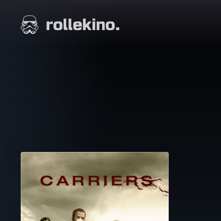
Siirry
suoraan
Elokuvat ja elokuva-arviot | Rollekino.fi
sisältöön
Fiilistelyä
lopputekstien
jälkeen.