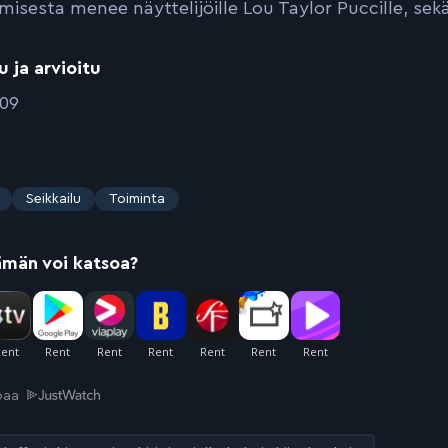
misesta menee näyttelijöille Lou Taylor Puccille, sekä
u ja arvioitu
009
Seikkailu
Toiminta
ämän voi katsoa?
joaa