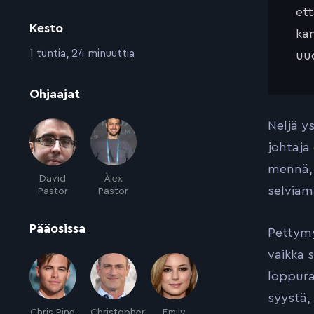
et
Kesto
kan
:
1 tuntia, 24 minuuttia
uud
:
Ohjaajat
Neljä y
johtaja 
mennä, 
David
Àlex
selviäm
Pastor
Pastor
:
Pääosissa
Pettymy
vaikka 
loppura
syystä, 
Chris Pine
Christopher
Emily