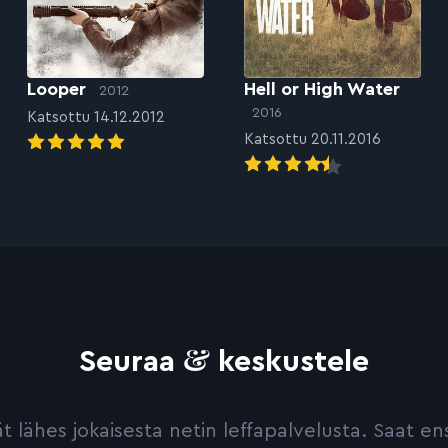
Looper
Hell or High Water
2012
2016
Katsottu 14.12.2012
Katsottu 20.11.2016
&
Seuraa
keskustele
yvät lähes jokaisesta netin leffapalvelusta. Saat 