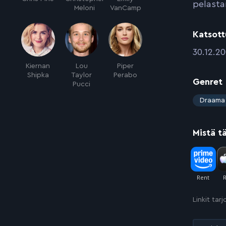
pelasta
Meloni
VanCamp
Katsott
:
30.12.2
Kiernan
Lou
Piper
Shipka
Taylor
Perabo
Genret
Pucci
:
Draama
Mistä t
Linkit tar