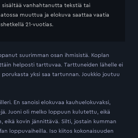
ä sisältää vanhahtanutta tekstiä tai
saatossa muuttua ja elokuva saattaa vaatia
ishetkellä 21-vuotias.
tappanut suurimman osan ihmisistä. Koplan
ittäin helposti tarttuvaa. Tarttuneiden lähelle ei
 porukasta yksi saa tartunnan. Joukkio joutuu
leri. En sanoisi elokuvaa kauhuelokuvaksi,
jä. Juoni oli melko loppuun kulutettu, eikä
, eikä kovin jännittävä. Silti, jostain kumman
leffan loppuvaiheilla. Iso kiitos kokonaisuuden