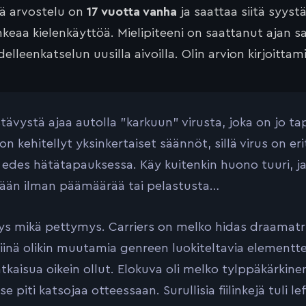
tä arvostelu on
17 vuotta vanha
ja saattaa siitä syyst
keaa kielenkäyttöä. Mielipiteeni on saattanut ajan 
elleenkatselun uusilla aivoilla. Olin arvion kirjoittam
stävystä ajaa autolla ”karkuun” virusta, joka on jo 
on kehitellyt yksinkertaiset säännöt, sillä virus on er
edes hätätapauksessa. Käy kuitenkin huono tuuri, ja
ään ilman päämäärää tai pelastusta…
s mikä pettymys. Carriers on melko hidas draamatril
siinä olikin muutamia genreen luokiteltavia elementte
tkaisua oikein ollut. Elokuva oli melko tylppäkärkinen
se piti katsojaa otteessaan. Surullisia fiilinkejä tuli 