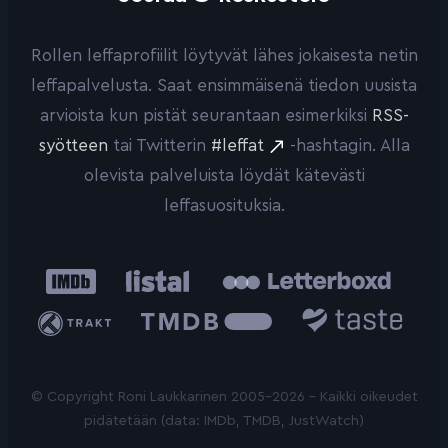
Rollen leffaprofiilit löytyvät lähes jokaisesta netin
leffapalvelusta. Saat ensimmäisenä tiedon uusista
arvioista kun pistät seurantaan esimerkiksi
RSS-
syötteen
tai Twitterin
#leffat
-hashtagin. Alla
olevista palveluista löydät kätevästi
leffasuosituksia.
IMDb
Listal
Letterboxd
Trakt
The
Taste.io
Movie
Database
© Copyright Roni Laukkarinen 2005-2026 - Kaikki oikeudet
pidätetään (data: IMDb, TMDB, JustWatch)