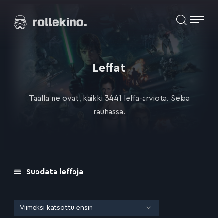
Siirry
Elokuvat ja elokuva-arviot | Rollekino.fi
suoraan
sisältöön
Fiilistelyä
lopputekstien
jälkeen.
Leffat
Täällä ne ovat, kaikki 3441 leffa-arviota. Selaa
rauhassa.
Suodata leffoja