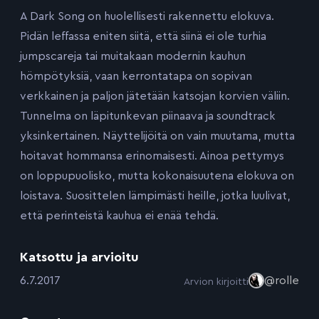
A Dark Song on huolellisesti rakennettu elokuva.
Pidän leffassa eniten siitä, että siinä ei ole turhia
jumpscareja tai muitakaan modernin kauhun
hömpötyksiä, vaan kerrontatapa on sopivan
verkkainen ja paljon jätetään katsojan korvien väliin.
Tunnelma on läpitunkevan piinaava ja soundtrack
yksinkertainen. Näyttelijöitä on vain muutama, mutta
hoitavat hommansa erinomaisesti. Ainoa pettymys
on loppupuolisko, mutta kokonaisuutena elokuva on
loistava. Suosittelen lämpimästi heille, jotka luulivat,
että perinteistä kauhua ei enää tehdä.
Katsottu ja arvioitu
:
6.7.2017
@rolle
Arvion kirjoitti