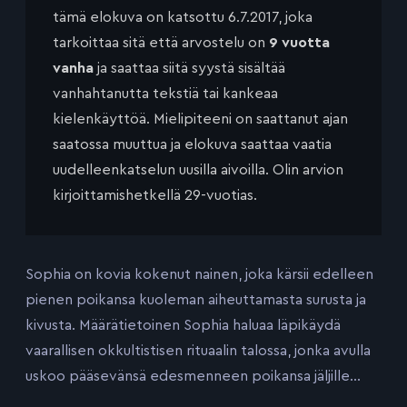
tämä elokuva on katsottu 6.7.2017, joka
tarkoittaa sitä että arvostelu on
9 vuotta
vanha
ja saattaa siitä syystä sisältää
vanhahtanutta tekstiä tai kankeaa
kielenkäyttöä. Mielipiteeni on saattanut ajan
saatossa muuttua ja elokuva saattaa vaatia
uudelleenkatselun uusilla aivoilla. Olin arvion
kirjoittamishetkellä 29-vuotias.
Sophia on kovia kokenut nainen, joka kärsii edelleen
pienen poikansa kuoleman aiheuttamasta surusta ja
kivusta. Määrätietoinen Sophia haluaa läpikäydä
vaarallisen okkultistisen rituaalin talossa, jonka avulla
uskoo pääsevänsä edesmenneen poikansa jäljille…