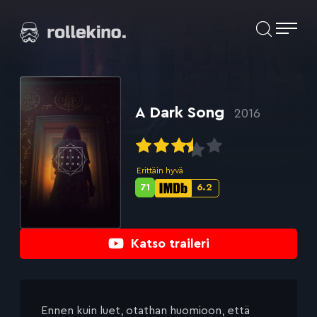
Siirry
Elokuvat ja elokuva-arviot | Rollekino.fi
suoraan
sisältöön
Fiilistelyä
lopputekstien
jälkeen.
A Dark Song
2016
Erittäin hyvä
71
6.2
Metascore-
IMDb-
pisteet:
pisteet:
Katso traileri
Ennen kuin luet, otathan huomioon, että