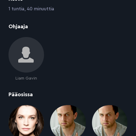
:
1 tuntia, 40 minuuttia
:
Ohjaaja
Liam Gavin
:
Pääosissa