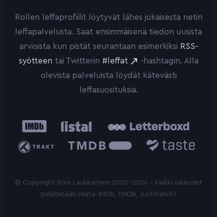
Rollen leffaprofiilit löytyvät lähes jokaisesta netin
leffapalvelusta. Saat ensimmäisenä tiedon uusista
arvioista kun pistät seurantaan esimerkiksi
RSS-
syötteen
tai Twitterin
#leffat
-hashtagin. Alla
olevista palveluista löydät kätevästi
leffasuosituksia.
IMDb
Listal
Letterboxd
Trakt
The
Taste.io
Movie
Database
© Copyright Roni Laukkarinen 2005-2026 - Kaikki oikeudet
pidätetään (data: IMDb, TMDB, JustWatch)