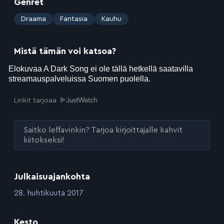
Genret
:
Draama
Fantasia
Kauhu
Mistä tämän voi katsoa?
Linkit tarjoaa
Saitko leffavinkin? Tarjoa kirjoittajalle kahvit
kiitokseksi!
Julkaisuajankohta
:
28. huhtikuuta 2017
Kesto