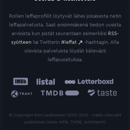
Rollen leffaprofiilit löytyvät lähes jokaisesta netin
leffapalvelusta. Saat ensimmäisenä tiedon uusista
arvioista kun pistät seurantaan esimerkiksi
RSS-
syötteen
tai Twitterin
#leffat
-hashtagin. Alla
olevista palveluista löydät kätevästi
leffasuosituksia.
IMDb
Listal
Letterboxd
Trakt
The
Taste.io
Movie
Database
© Copyright Roni Laukkarinen 2005-2026 - Kaikki oikeudet
pidätetään (data: IMDb, TMDB, JustWatch)