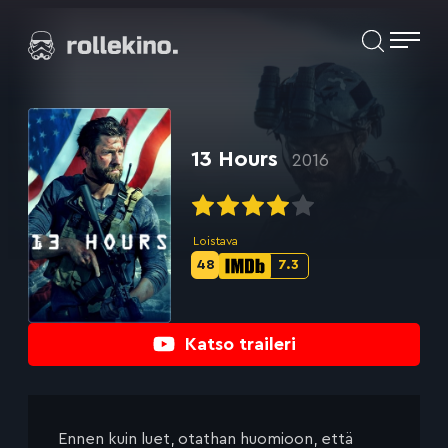
Siirry
Elokuvat ja elokuva-arviot | Rollekino.fi
suoraan
sisältöön
Fiilistelyä
lopputekstien
jälkeen.
13 Hours
2016
Loistava
48
7.3
Metascore-
IMDb-
pisteet:
pisteet:
Katso traileri
Ennen kuin luet, otathan huomioon, että