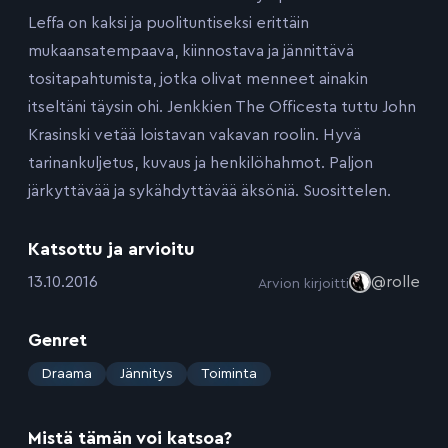
Leffa on kaksi ja puolituntiseksi erittäin
mukaansatempaava, kiinnostava ja jännittävä
tositapahtumista, jotka olivat menneet ainakin
itseltäni täysin ohi. Jenkkien The Officesta tuttu John
Krasinski vetää loistavan vakavan roolin. Hyvä
tarinankuljetus, kuvaus ja henkilöhahmot. Paljon
järkyttävää ja sykähdyttävää äksöniä. Suosittelen.
Katsottu ja arvioitu
:
13.10.2016
@rolle
Arvion kirjoitti
Genret
:
Draama
Jännitys
Toiminta
Mistä tämän voi katsoa?