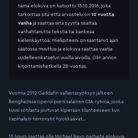
tämä elokuva on katsottu 13.10.2016, joka
tarkoittaa sitä että arvostelu on
10 vuotta
vanha
ja saattaa siitä syystä sisältää
vanhahtanutta tekstiä tai kankeaa
kielenkäyttöä. Mielipiteeni on saattanut ajan
saatossa muuttua ja elokuva saattaa vaatia
uudelleenkatselun uusilla aivoilla. Olin arvion
kirjoittamishetkellä 28-vuotias.
Vuonna 2012 Gaddafin vallastasyöksyn jälkeen
Benghazissa operoi pieni salainen CIA-ryhmä, jonka
kuusi sotilasta joutuvat kiperään tilanteeseen kun
kapinalisti-terroristit hyökkäävät…
13 hours saattaa olla Michael Bayn parhaita elokuvia.