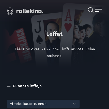
Siirry
Elokuvat ja elokuva-arviot | Rollekino.fi
suoraan
sisältöön
Fiilistelyä
lopputekstien
jälkeen.
Leffat
Täällä ne ovat, kaikki 3441 leffa-arviota. Selaa
rauhassa.
Suodata leffoja