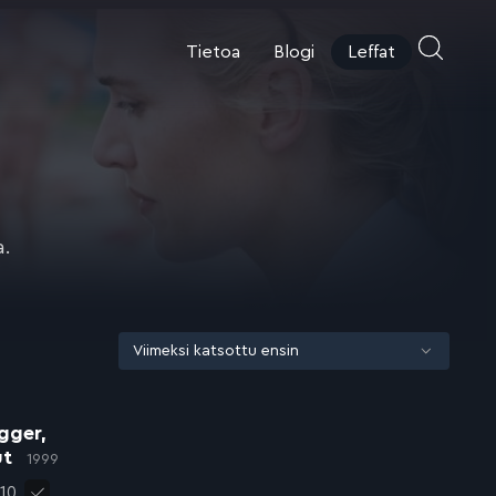
Tietoa
Blogi
Leffat
a.
gger,
ut
1999
010