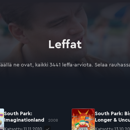
Leffat
äällä ne ovat, kaikki 3441 leffa-arviota. Selaa rauhass
South Park:
South Park: Bi
Imaginationland
Longer & Unc
2008
Katsottu 11.11.2010
Katsottu 13.10.2