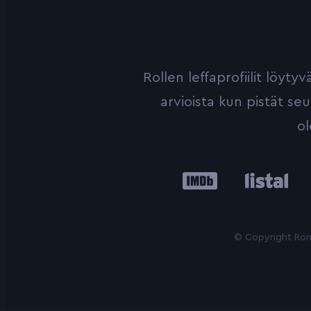
Rollen leffaprofiilit löyt
arvioista kun pistät se
ol
IMDb
Listal
Le
© Copyright Roni