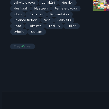
Lyhytelokuva
Länkkäri
Musiikki
Musikaali
Mysteeri
Perhe-elokuva
Rikos
Romanssi
Romantiikka
Science fiction
Scifi
Seikkailu
Sota
Toiminta
Tosi-TV
Trilleri
Urheilu
Uutiset
Trey Parker