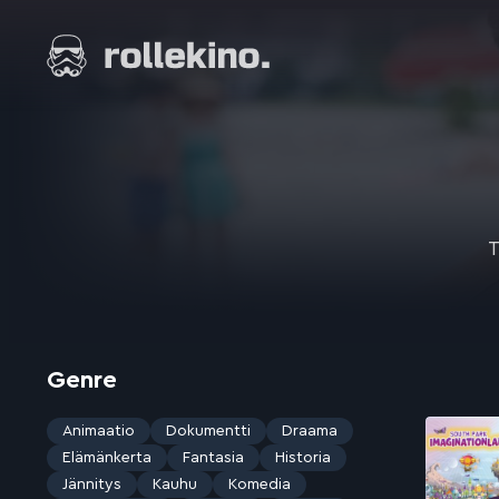
Siirry
suoraan
Elokuvat ja elokuva-arviot | Rollekino.fi
sisältöön
Fiilistelyä
lopputekstien
jälkeen.
T
Genre
Animaatio
Dokumentti
Draama
Elämänkerta
Fantasia
Historia
Jännitys
Kauhu
Komedia