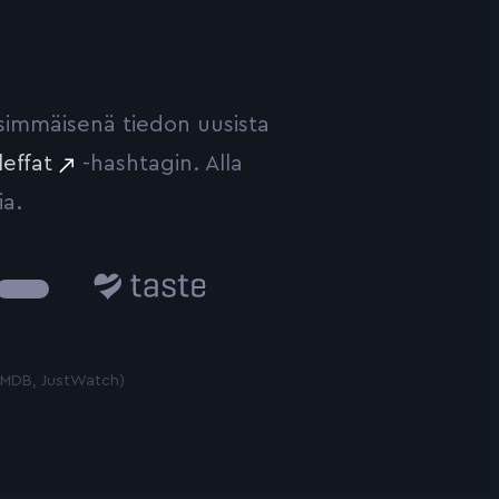
ensimmäisenä tiedon uusista
leffat
-hashtagin. Alla
ia.
Taste.io
 TMDB, JustWatch)