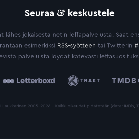
&
Seuraa
keskustele
yvät lähes jokaisesta netin leffapalvelusta. Saat 
urantaan esimerkiksi
RSS-syötteen
tai Twitterin
#
evista palveluista löydät kätevästi leffasuosituks
tterboxd
Trakt
The
Movie
Database
 Laukkarinen 2005-2026 - Kaikki oikeudet pidätetään (data: IMDb,