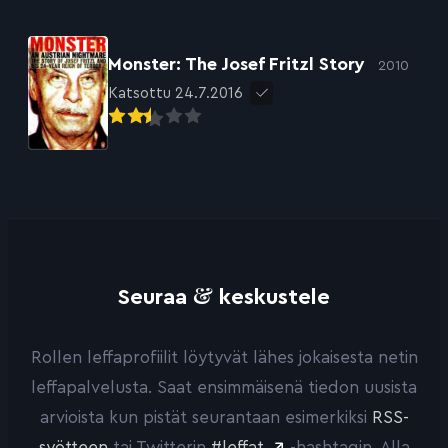
Monster: The Josef Fritzl Story
2010
Katsottu 24.7.2016
&
Seuraa
keskustele
Rollen leffaprofiilit löytyvät lähes jokaisesta netin
leffapalvelusta. Saat ensimmäisenä tiedon uusista
arvioista kun pistät seurantaan esimerkiksi
RSS-
syötteen
tai Twitterin
#leffat
-hashtagin. Alla