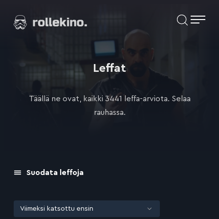
Siirry
Elokuvat ja elokuva-arviot | Rollekino.fi
suoraan
sisältöön
Fiilistelyä
lopputekstien
jälkeen.
Leffat
Täällä ne ovat, kaikki 3441 leffa-arviota. Selaa
rauhassa.
Suodata leffoja