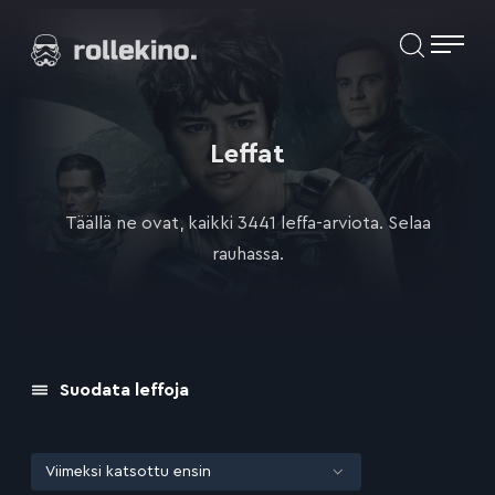
Siirry
Elokuvat ja elokuva-arviot | Rollekino.fi
suoraan
sisältöön
Fiilistelyä
lopputekstien
jälkeen.
Leffat
Täällä ne ovat, kaikki 3441 leffa-arviota. Selaa
rauhassa.
Suodata leffoja